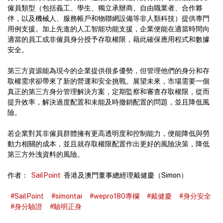
僱員類型（包括義工、學生、獨立承辦商、自由職業者、合作夥
伴，以及機械人、服務帳戶和物聯網設備等非人類科技）提供專門
用例支援。加上先進的人工智能功能支援，企業便能在適當時間向
適當的員工或非僱員身分授予存取權限，藉此確保應用程式和數據
安全。
第三方資源能為現今的企業提供很多優勢，但管理他們的身分和存
取權需求卻帶來了新的營運和安全挑戰。展望未來，市場需要一個
真正的第三方身分管理解決方案，定期監察和審查存取權限，從而
提升效率，解決過度配置和未能及時撤銷配置的問題，並且降低風
險。
若企業對其非僱員群體擁有更高透明度和控制能力，便能降低與勞
動力相關的成本，並且就存取權限配置作出更好的風險決策，降低
第三方外洩資料的風險。
作者：
SailPoint
香港及澳門董事總經理戴健慶（Simon）
#SailPoint
#simontai
#wepro180專欄
#戴健慶
#身分安全
#身分驗證
#驗明正身