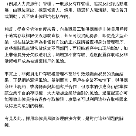
（例如人力資源部）管理，一般涉及有序管理、追蹤及記錄活動進
展，由職位空缺、揀選候選人、錄用、篩選和入職活動、職位晉升
或調動，以至終止僱用均包括在內。
相反，從身分管治角度來看，向兼職員工和供應商等非僱員用戶授
予適當存取權限便沒那麼直接，甚至可說混亂得多。即使是大型企
業，也往往缺乏專為非僱員而設的正式採購審查和身分管理程序。
這些相關職責通常散落於不同部門，而現時程序中出現的斷點，加
上非僱員身分欠缺透明度，均增加不當存取、過度配置存取權及非
活躍帳戶成為被遺棄帳戶的風險。
事實上，非僱員用戶存取權管理不當所引致最顯而易見的負面結
果，正是網絡漏洞風險。舉例而言，用戶在企業不知情下，與供應
商終止聘約，或者轉而與其他客戶合作，但原本的供應商仍然掌握
該企業平台的存取權，大大增加企業所面對的風險。過度配置亦可
能導致非僱員擁有過多存取權限，攻擊者可以利用這些存取權限來
取得更高級別的特權。
有見及此，採用非僱員風險管理解決方案，是對付這些問題的關
鍵。