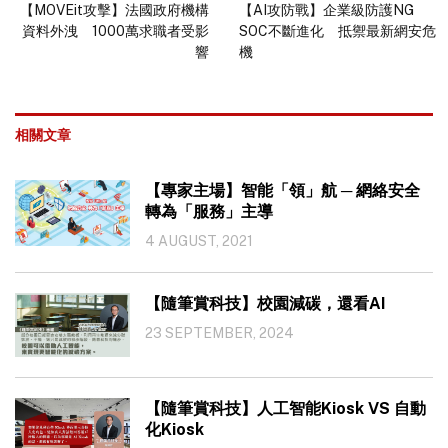
【MOVEit攻擊】法國政府機構
【AI攻防戰】企業級防護NG
資料外洩 1000萬求職者受影
SOC不斷進化 抵禦最新網安危
響
機
相關文章
【專家主場】智能「領」航 ─ 網絡安全
轉為「服務」主導
4 AUGUST, 2021
【隨筆賞科技】校園減碳，還看AI
23 SEPTEMBER, 2024
【隨筆賞科技】人工智能Kiosk VS 自動
化Kiosk