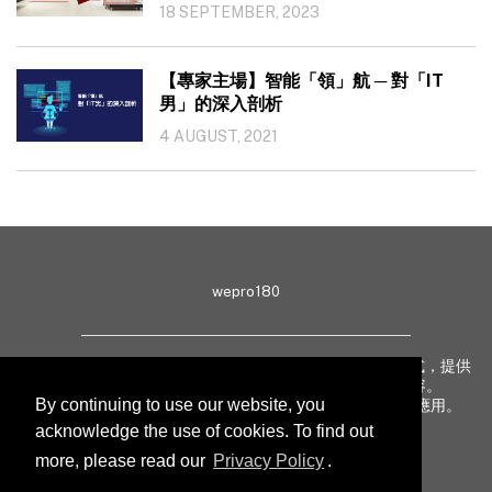
18 SEPTEMBER, 2023
【專家主場】智能「領」航 ─ 對「IT
男」的深入剖析
4 AUGUST, 2021
wepro180
wepro180 由 IT 業界專家組成，以生動有趣、深入淺出方式，提供
最新 IT 動態、趨勢、技術、行業熱話、專題報導等內容。
By continuing to use our website, you
致力提升亞太地區科技知識及網絡安全意識，促進新技術應用。
acknowledge the use of cookies. To find out
more, please read our
Privacy Policy
.
聯絡我們
私隱聲明