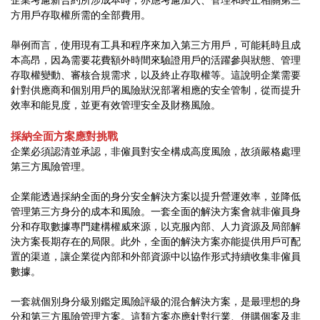
方用戶存取權所需的全部費用。
舉例而言，使用現有工具和程序來加入第三方用戶，可能耗時且成
本高昂，因為需要花費額外時間來驗證用戶的活躍參與狀態、管理
存取權變動、審核合規需求，以及終止存取權等。這說明企業需要
針對供應商和個別用戶的風險狀況部署相應的安全管制，從而提升
效率和能見度，並更有效管理安全及財務風險。
採納全面方案應對挑戰
企業必須認清並承認，非僱員對安全構成高度風險，故須嚴格處理
第三方風險管理。
企業能透過採納全面的身分安全解決方案以提升營運效率，並降低
管理第三方身分的成本和風險。一套全面的解決方案會就非僱員身
分和存取數據專門建構權威來源，以克服內部、人力資源及局部解
決方案長期存在的局限。此外，全面的解決方案亦能提供用戶可配
置的渠道，讓企業從內部和外部資源中以協作形式持續收集非僱員
數據。
一套就個別身分級別鑑定風險評級的混合解決方案，是最理想的身
分和第三方風險管理方案。這類方案亦應針對行業、併購個案及非