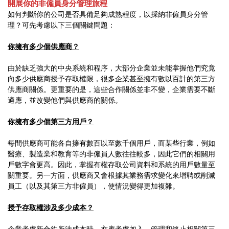
開展你的非僱員身分管理旅程
如何判斷你的公司是否具備足夠成熟程度，以採納非僱員身分管
理？可先考慮以下三個關鍵問題：
你擁有多少個供應商？
由於缺乏強大的中央系統和程序，大部分企業並未能掌握他們究竟
向多少供應商授予存取權限，很多企業甚至擁有數以百計的第三方
供應商關係。更重要的是，這些合作關係並非不變，企業需要不斷
適應，並改變他們與供應商的關係。
你擁有多少個第三方用戶？
每間供應商可能各自擁有數百以至數千個用戶，而某些行業，例如
醫療、製造業和教育等的非僱員人數往往較多，因此它們的相關用
戶數字會更高。因此，掌握有權存取公司資料和系統的用戶數量至
關重要。另一方面，供應商又會根據其業務需求變化來增聘或削減
員工（以及其第三方非僱員），使情況變得更加複雜。
授予存取權涉及多少成本？
企業考慮新合約所涉成本時，亦應考慮加入、管理和終止相關第三