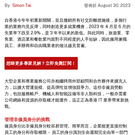
By
Simon Tai
發佈於
August 30, 2023
自香港今年年初重新開關，並且撤銷所有社交距離措施後，多個行
業的業務均見反彈，同時創造更多就業機會，2023 年 4 月至 6 月的
失業率下跌至 2.9%，是 3 年半以來的新低。與此同時，旅遊業、零
售業、酒店業和餐飲業均面對不同程度的人手短缺，因此僱用兼職
員工、承辦商和自由職業者的做法越見普遍。
想睇更多專家見解？立即免費訂閱！
大型企業和專業服務公司亦相繼聘用外部顧問和合作夥伴來擴充人
力，以擴大營運規模、提高彈性並增強競爭力。這些非僱員勞動
力，包括服務帳戶、機械人和智能設備等非人類科技，一般亦需要
公司網絡和資源的存取權才能運作，這正正為香港 IT 業界帶來新挑
戰。
管理非僱員身分的挑戰
僱員身分比非僱員身分較容易管理。簡單而言，企業能更直接控制
員工的身分和存取權限－ 員工的身分識別生命週期完全由單一部門