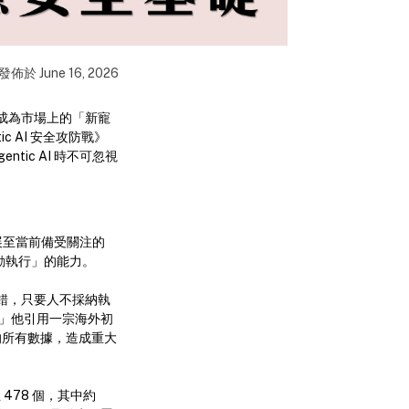
發佈於
June 16, 2026
速成為市場上的「新寵
c AI 安全攻防戰》
ntic AI 時不可忽視
，發展至當前備受關注的
「自動執行」的能力。
使答錯，只要人不採納執
。」他引用一宗海外初
內的所有數據，造成重大
 478 個，其中約