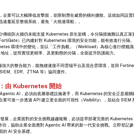
，企業可以大幅降低攻擊面，並限制潛在威脅的橫向擴散。這就如同設置
迅速蔓延至整個系統，避免「火燒連環船」。
統防火牆仍未能支援 Kubernetes 原生架構，令分隔措施難以真正落實。
（FortiGate）已內建針對 Kubernetes 環境的安全功能，能有效進行分隔。F
rnetes 環境中的變化，並以「工作負載」（Workload）為核心進行標
IP 地址，從而實現更精準、及更動態的分隔，全面提升防護能力。
 具備強大的整合能力，能無縫連接不同雲端平台及混合雲環境，並與 Fortinet Secu
IEM、EDR、ZTNA 等）協同運作。
：由
Kubernetes
開始
gentic AI，必須由底層基礎設施著手，而 Kubernetes 的安全正是
可進一步透過 API 建立更全面的可視性（Visibility），並結合 SIE
I 持續發展，企業面對的安全挑戰越趨複雜，必須提早部署完善的 Kubernetes 安
工作坊，協助企業全面應對 Agentic AI 帶來的新一代安全挑戰。立即登
的 AI 安全基礎。