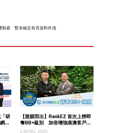
遭勒索 暫未確定有否資料外洩
成「研
【脫穎而出】RankEZ 首次上榜即
I網絡
奪BB+級別 加倍增強港澳客戶信
心
2 APRIL, 2025