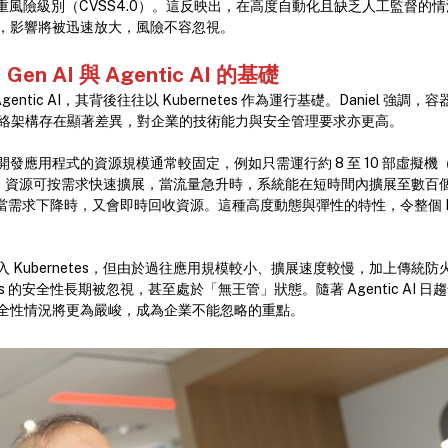
嚴重風險級別（CVSS4.0）。這反映出，在高度自動化且缺乏人工監督的
，影響將被迅速放大，風險不容忽視。
：
Gen AI
與
Agentic AI
的基礎
 Agentic AI，其背後往往以 Kubernetes 作為運行基礎。Daniel 強調，容
統網絡架構存在顯著差異，對企業的技術能力與安全管理要求亦更高。
發應用程式的資源規模通常較固定，例如只需運行約 8 至 10 部虛擬機
 環境下，資源可按需求快速擴展，當流量急升時，系統能在短時間內擴展至數百
），而當需求下降時，又會即時回收資源。這種高度動態與彈性的特性，令整個 
 Kubernetes，但由於過往應用規模較小、擴展速度較慢，加上傳統
tes 的安全性長期被忽視，甚至處於「無王管」狀態。隨著 Agentic AI 日趨普及
全性情況將更為嚴峻，成為企業不能忽略的重點。