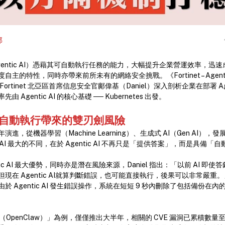
部
entic AI）憑藉其可自動執行任務的能力，大幅提升企業營運效率，迅
主的特性，同時亦帶來前所未有的網絡安全挑戰。《Fortinet – Agenti
rtinet 北亞區首席信息安全官鄺偉基（Daniel）深入剖析企業在部署 Age
Agentic AI 的核心基礎 ── Kubernetes 出發。
自動執行帶來的雙刃劍風險
進，從機器學習（Machine Learning）、生成式 AI（Gen AI）
過往 AI 最大的不同，在於 Agentic AI 不再只是「提供答案」，而是具備
tic AI 最大優勢，同時亦是潛在風險來源，Daniel 指出：「以前 AI 即
現在 Agentic AI就算判斷錯誤，也可能直接執行，後果可以非常嚴重
於 Agentic AI 發生錯誤操作，系統在短短 9 秒內刪除了包括備份在
龍蝦（OpenClaw）」為例，僅僅推出大半年，相關的 CVE 漏洞已累積數量至