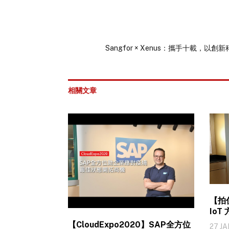
Sangfor × Xenus：攜手十載，
相關文章
【拍住
Io
【CloudExpo2020】SAP全方位
27 J