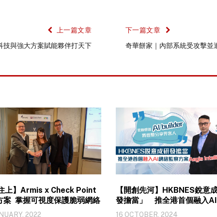
上一篇文章
下一篇文章
以創新科技與強大方案賦能夥伴打天下
奇華餅家｜內部系統受攻擊並
上】Armis x Check Point
【開創先河】HKBNES銳意
T 方案 掌握可視度保護脆弱網絡
發擔當」 推全港首個融入A
監察方案
ANUARY, 2022
16 OCTOBER, 2024