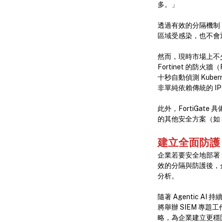
多。」
透過有效的分隔機制
區域受感染，也不會
然而，現時市場上不少傳
Fortinet 的防火牆
十秒自動偵測 Kube
非單純依賴傳統的 
此外，FortiGate
的其他安全方案（如 S
建立全面防護
企業若要安全地部署 A
效的分隔與防護後，企業
分析。
隨著 Agentic A
將舉辦 SIEM 專題
略，為企業建立更穩固