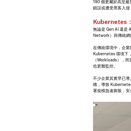
190 個更屬於高至
錯誤或遭受黑客入侵
Kubernetes
無論是 Gen AI 還是
Network）與傳
在傳統環境中，企業開
Kubernetes
（Workloads
也更難監控。
不少企業其實早已導入
構，導致 Kuberne
署規模急速膨脹，安