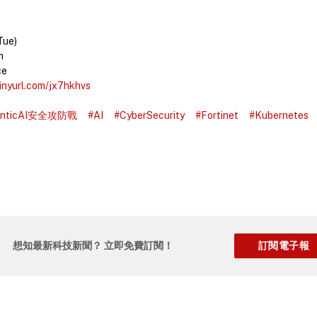
Tue)
m
ce
tinyurl.com/jx7hkhvs
enticAI安全攻防戰
#AI
#CyberSecurity
#Fortinet
#Kubernetes
想知最新科技新聞？ 立即免費訂閱！