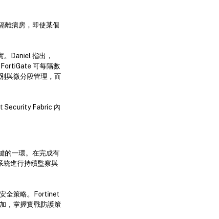
隔離病房，即使某個
Daniel 指出，
ortiGate 可每隔數
籤識別與微分段管理，而
rity Fabric 內
最關鍵的一環。在完成有
M 系統進行持續監察與
全策略。Fortinet
記參加，掌握實戰防護策