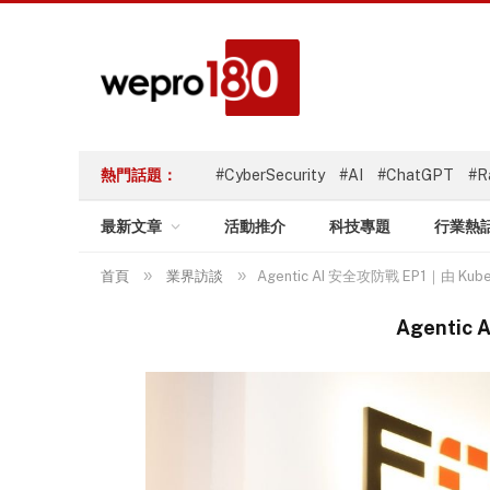
熱門話題：
#CyberSecurity
#AI
#ChatGPT
#R
最新文章
活動推介
科技專題
行業熱
»
»
首頁
業界訪談
Agentic AI 安全攻防戰 EP1｜由 
Agenti