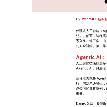
By
wepro180 編輯
代理式人工智能（Ag
兒」。然而，這種高度自
系列將一連三集，由 Fo
的安全關鍵。第一集率先由 
Agentic AI
：
人工智能技術經歷多年演
Agentic AI。與
這種能力既是 Agen
行，問題未必發生；但
創公司的真實案例，由
損失。
Daniel 又以「養