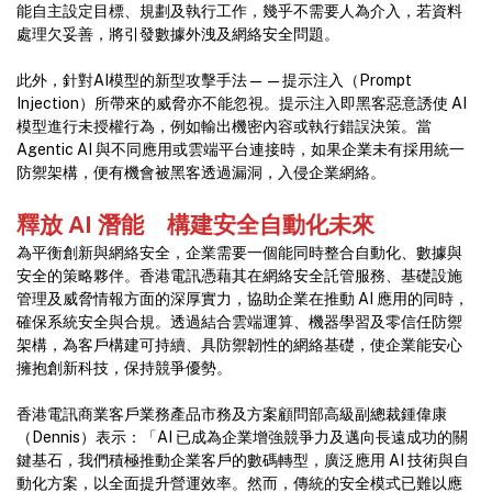
能自主設定目標、規劃及執行工作，幾乎不需要人為介入，若資料
處理欠妥善，將引發數據外洩及網絡安全問題。
此外，針對AI模型的新型攻擊手法——提示注入（Prompt
Injection）所帶來的威脅亦不能忽視。提示注入即黑客惡意誘使 AI
模型進行未授權行為，例如輸出機密內容或執行錯誤決策。當
Agentic AI 與不同應用或雲端平台連接時，如果企業未有採用統一
防禦架構，便有機會被黑客透過漏洞，入侵企業網絡。
釋放 AI 潛能 構建安全自動化未來
為平衡創新與網絡安全，企業需要一個能同時整合自動化、數據與
安全的策略夥伴。香港電訊憑藉其在網絡安全託管服務、基礎設施
管理及威脅情報方面的深厚實力，協助企業在推動 AI 應用的同時，
確保系統安全與合規。透過結合雲端運算、機器學習及零信任防禦
架構，為客戶構建可持續、具防禦韌性的網絡基礎，使企業能安心
擁抱創新科技，保持競爭優勢。
香港電訊商業客戶業務產品市務及方案顧問部高級副總裁鍾偉康
（Dennis）表示：「AI 已成為企業增強競爭力及邁向長遠成功的關
鍵基石，我們積極推動企業客戶的數碼轉型，廣泛應用 AI 技術與自
動化方案，以全面提升營運效率。然而，傳統的安全模式已難以應