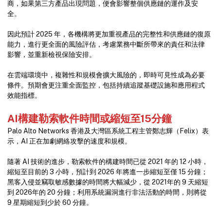
商，如果第三方產品出現問題，便會影響整個供應鏈的運作及安
全。
因此預計 2025 年，各機構將更加重視產品的完整性和供應鏈的復原
能力，進行更全面的風險評估，考慮業務中斷所帶來的責任和法律
影響，並重新檢視保險安排。
在雲端環境中，複雜性和規模會擴大風險的，即時可見性成為必要
條件。預期會更注重全面監控，包括持續追蹤基礎設施和應用程式
效能指標。
AI
構建
勒索軟件時間或縮短至15
分鐘
Palo Alto Networks 香港及大灣區系統工程主管鄭志輝（Felix）表
示，AI 正在加劇網絡攻擊的速度和規模。
隨著 AI 技術的進步，勒索軟件的構建時間已從 2021 年的 12 小時，
縮短至目前的 3 小時，預計到 2026 年將進一步縮短至僅 15 分鐘；
黑客入侵並竊取敏感數據的時間將大幅減少，從 2021年的 9 天縮短
到 2026年的 20 分鐘；利用系統漏洞進行非法活動的時間，則將從
9 星期縮短到少於 60 分鐘。