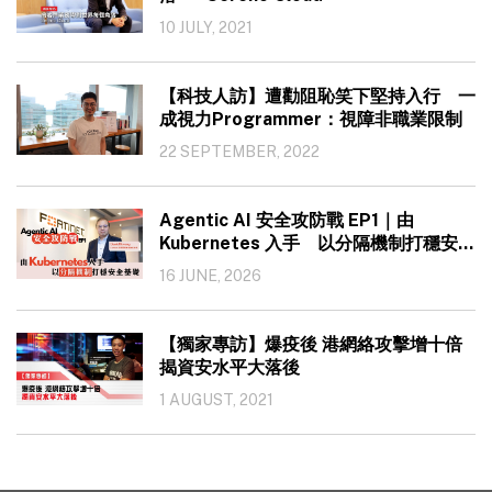
10 JULY, 2021
【科技人訪】遭勸阻恥笑下堅持入行 一
成視力Programmer：視障非職業限制
22 SEPTEMBER, 2022
Agentic AI 安全攻防戰 EP1｜由
Kubernetes 入手 以分隔機制打穩安全
基礎
16 JUNE, 2026
【獨家專訪】爆疫後 港網絡攻擊增十倍
揭資安水平大落後
1 AUGUST, 2021