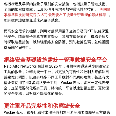
各機構應及早採納抗量子級別的安全措施，包括抗量子隧道技術、
全面的加密數據庫，以及其他具有增強加密靈活性的技術。
美國國
家標準與技術研究院(NIST) 最近發布了後量子密碼學的最終標準
，
能有效保護數據免受未來量子威脅。
而高安全需求的機構，則可考慮採用量子金鑰分發(QKD) 以確保通
訊安全。隨著量子運算在現實普及，其潛在威脅逼近，機構必須及
時採取這些措施，以加強網絡安全防護、預防數據盜竊，並維護關
鍵系統的完整性。
網絡安全基礎設施需統一管理數據安全平台
Palo Alto Networks 預計在 2025 年，各機構將通過減少網絡安全
工具的數量，並轉向統一平台，以更強的可視性和控制力來解決日
益複雜的問題。以往有很多不同工具應對不同網絡攻擊，甚至有大
型企業使用了 60 多網絡安全工具。Wickie 表示，多不一定代表安
全，企業需要簡化現有工具，轉向統一平台以建造更全面、更簡潔
的安全架構，以對抗不斷演化的威脅。
更注重產品完整性和供應鏈安全
Wickie 表示，很多組織推出服務時都無可避免需要依賴第三方供應