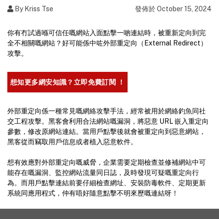
By Kriss Tse
發佈於
October 15, 2024
你有冇試過喺可信任嘅網站入面點擊一啲連結時，被重新定向到完
全不相關嘅網站？好可能係中咗外部重定向（External Redirect）
攻擊。
想知更多網安知識？立即免費訂閱 ！
外部重定向係一種常見嘅網絡攻擊手法，經常被用於網絡釣魚同社
交工程攻擊。黑客會利用合法網站嘅漏洞，將惡意 URL 嵌入重定向
參數，修改原網站連結。當用戶點擊後就會被重定向到惡意網站，
黑客從而竊取用戶信息或者植入惡意軟件。
想有效應對外部重定向嘅威脅，企業需要定期檢查並修補網站中可
能存在嘅漏洞、監控網站流量同日誌，及時發現可疑嘅重定向行
為。而用戶點擊連結前要仔細檢查網址、安裝防毒軟件、定期更新
系統同應用程式，仲有唔好隨意點擊不明來歷嘅連結呀！