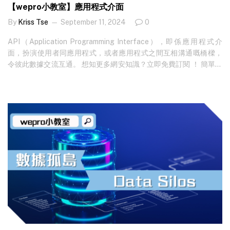
【wepro小教室】應用程式介面
By
Kriss Tse
September 11, 2024
0
API（Application Programming Interface），即係應用程式介
面，扮演使用者同應用程式，或者應用程式之間互相溝通嘅橋樑，
令彼此數據交流互通。 想知更多網安知識？立即免費訂閱 ！ 簡單嚟
講，API 就好似侍應，當你去餐廳食飯想落單時，會向侍應點餐，
侍應記得你想食咩，再傳達畀廚師；廚師出餐後，同樣由侍應將餐
點交到你手上。 運作流程： 你（用戶）：點餐（發出請求） 侍應
（API）：將你嘅需求記錄，然後去廚房通知廚師（API 將請求發送
到伺服器） 廚師（應用程式/後台）：根據你嘅要求準備餐點（處理
請求並作出反饋） 侍應：將準備好嘅餐點送畀你（API 將結果傳達
返畀用戶） API 可以促進系統整合、提高開發效率之餘支持數據共
享，令企業可以快速應對市場變化，變成現代軟件開發同企業營運
中不可或缺嘅一部分！