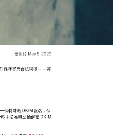
發佈於
May 8, 2023
嚟分辨郵件係咪冒充合法網域——亦
一個特殊嘅 DKIM 簽名，個
 中公布嘅公鑰解密 DKIM