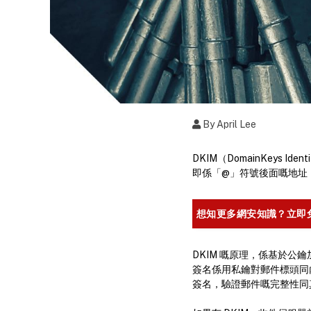
By April Lee
DKIM（DomainKeys
即係「@」符號後面嘅地址
想知更多網安知識？立即
DKIM 嘅原理，係基於公鑰
簽名係用私鑰對郵件標頭同內
簽名，驗證郵件嘅完整性同