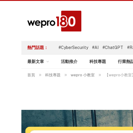
熱門話題：
#CyberSecurity
#AI
#ChatGPT
#R
最新文章
活動推介
科技專題
行業熱
»
»
»
首頁
科技專題
wepro 小教室
【wepro小教室