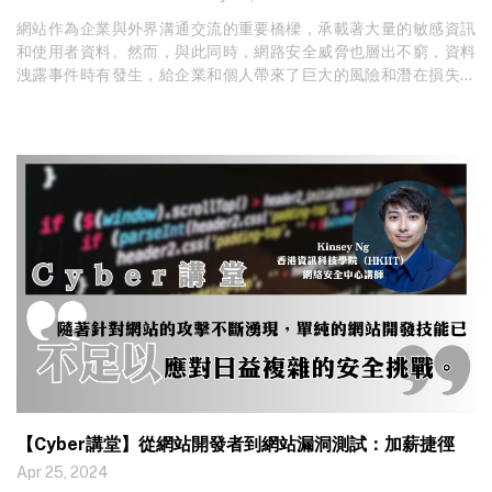
網站作為企業與外界溝通交流的重要橋樑，承載著大量的敏感資訊
和使用者資料。然而，與此同時，網路安全威脅也層出不窮，資料
洩露事件時有發生，給企業和個人帶來了巨大的風險和潛在損失。
本文將介紹兩種快速檢查網站資料洩露風險的方法，包括檢查網站
後門檔案、查看伺服器日誌異常記錄。這些方法能夠幫助網站管理
員及時發現
【Cyber講堂】從網站開發者到網站漏洞測試：加薪捷徑
Apr 25, 2024