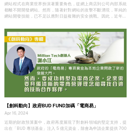
網站程式在商業世界扮演著重要角色，從網上商店到公司內部系統
都離不開開發網站。然而，隨著針對網站的攻擊不斷湧現，單純的
網站開發技能，已不足以應對日益複雜的安全挑戰。因此，近年越
來越多公司聘請專家，為自家
【創科動向】政府BUD FUND加碼「電商易」
Apr 16, 2024
近期的財政預算案中，政府再度展現了對創科領域的堅定支持，提
出在「BUD 專項基金」注入 5 億元資金，除會為申請企業提供 700