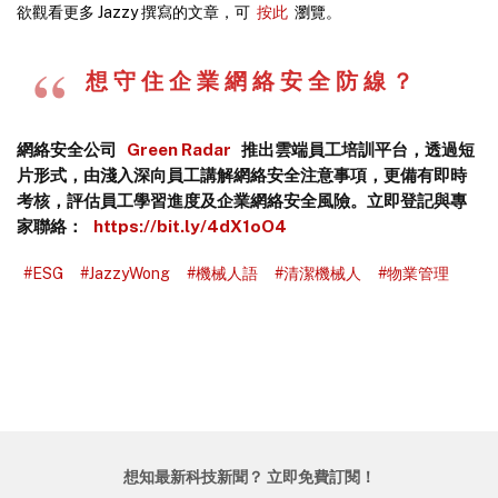
欲觀看更多 Jazzy 撰寫的文章，可
按此
瀏覽。
想 守 住 企 業 網 絡 安 全 防 線 ？
網絡安全公司
Green Radar
推出雲端員工培訓平台，透過短
片形式，由淺入深向員工講解網絡安全注意事項，更備有即時
考核，評估員工學習進度及企業網絡安全風險。立即登記與專
家聯絡：
https://bit.ly/4dX1oO4
#ESG
#JazzyWong
#機械人語
#清潔機械人
#物業管理
想知最新科技新聞？ 立即免費訂閱！