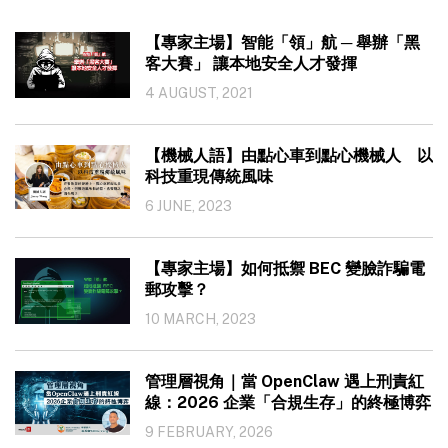
【專家主場】智能「領」航 ─ 舉辦「黑
客大賽」 讓本地安全人才發揮
4 AUGUST, 2021
【機械人語】由點心車到點心機械人 以
科技重現傳統風味
6 JUNE, 2023
【專家主場】如何抵禦 BEC 變臉詐騙電
郵攻擊？
10 MARCH, 2023
管理層視角｜當 OpenClaw 遇上刑責紅
線：2026 企業「合規生存」的終極博弈
9 FEBRUARY, 2026