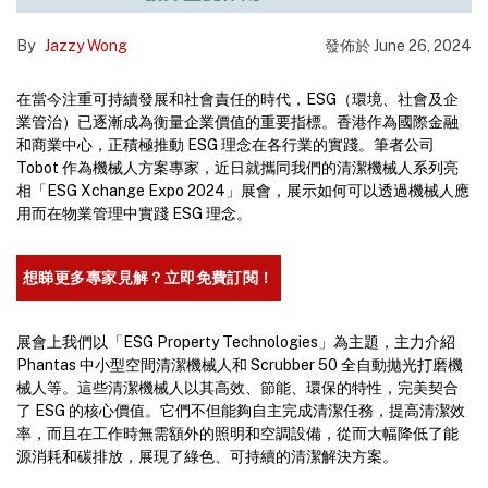
By
Jazzy Wong
發佈於
June 26, 2024
在當今注重可持續發展和社會責任的時代，ESG（環境、社會及企
業管治）已逐漸成為衡量企業價值的重要指標。香港作為國際金融
和商業中心，正積極推動 ESG 理念在各行業的實踐。筆者公司
Tobot 作為機械人方案專家，近日就攜同我們的清潔機械人系列亮
相「ESG Xchange Expo 2024」展會，展示如何可以透過機械人應
用而在物業管理中實踐 ESG 理念。
想睇更多專家見解？立即免費訂閱！
展會上我們以「ESG Property Technologies」為主題，主力介紹
Phantas 中小型空間清潔機械人和 Scrubber 50 全自動拋光打磨機
械人等。這些清潔機械人以其高效、節能、環保的特性，完美契合
了 ESG 的核心價值。它們不但能夠自主完成清潔任務，提高清潔效
率，而且在工作時無需額外的照明和空調設備，從而大幅降低了能
源消耗和碳排放，展現了綠色、可持續的清潔解決方案。