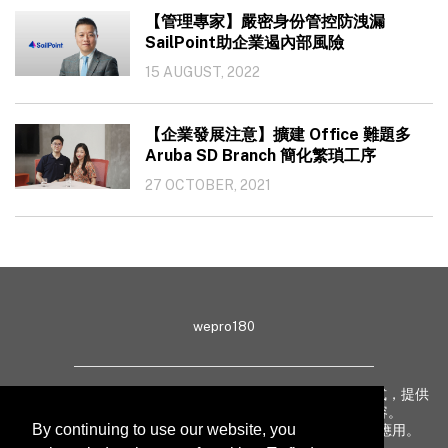
【管理專家】嚴密身份管控防洩漏
SailPoint助企業遏內部風險
15 AUGUST, 2022
【企業發展注意】擴建 Office 難題多
Aruba SD Branch 簡化繁瑣工序
27 OCTOBER, 2021
wepro180
wepro180 由 IT 業界專家組成，以生動有趣、深入淺出方式，提供
最新 IT 動態、趨勢、技術、行業熱話、專題報導等內容。
By continuing to use our website, you
致力提升亞太地區科技知識及網絡安全意識，促進新技術應用。