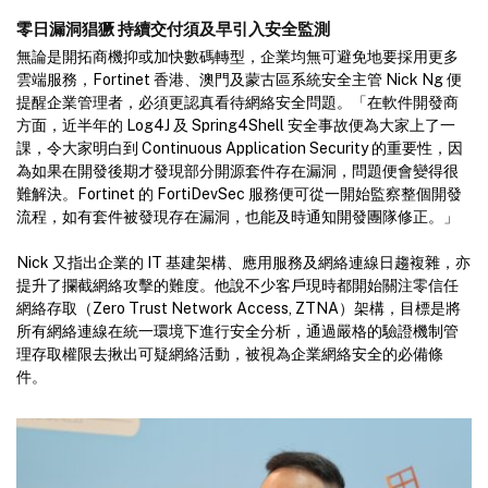
零日漏洞猖獗 持續交付須及早引入安全監測
無論是開拓商機抑或加快數碼轉型，企業均無可避免地要採用更多
雲端服務，Fortinet 香港、澳門及蒙古區系統安全主管 Nick Ng 便
提醒企業管理者，必須更認真看待網絡安全問題。「在軟件開發商
方面，近半年的 Log4J 及 Spring4Shell 安全事故便為大家上了一
課，令大家明白到 Continuous Application Security 的重要性，因
為如果在開發後期才發現部分開源套件存在漏洞，問題便會變得很
難解決。Fortinet 的 FortiDevSec 服務便可從一開始監察整個開發
流程，如有套件被發現存在漏洞，也能及時通知開發團隊修正。」
Nick 又指出企業的 IT 基建架構、應用服務及網絡連線日趨複雜，亦
提升了攔截網絡攻擊的難度。他說不少客戶現時都開始關注零信任
網絡存取（Zero Trust Network Access, ZTNA）架構，目標是將
所有網絡連線在統一環境下進行安全分析，通過嚴格的驗證機制管
理存取權限去揪出可疑網絡活動，被視為企業網絡安全的必備條
件。