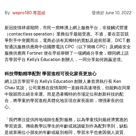
By
wepro180 專題組
發佈於
June 10, 2022
新冠疫情肆虐期間，市民一窩蜂湧上網上服務平台，非接觸式營運
（contactless operation）業務似乎最能受惠。不過，要在芸芸競
爭對手中突圍而出，電商必須有其獨特的賣點及超前部署。DICT 數
智通訊服務供應商中信國際電訊 CPC（以下簡稱 CPC）及網絡安全
服務供應商 Fortinet 便在早前舉辦了一場網絡分享會，聯同網上語
言學習平台 Kelly’s Education 創辦人，一同分享如何跑贏逆境。
科技帶動精準配對 學習進程可視化家長更放心
網上語言學習平台 Kelly’s Education 創辦人兼首席執行長 Ken
Chau 笑說，公司業務在疫情期間一直錄得高速增長，但能夠在同業
中脫穎而出絕非幸運。而是憑著獨特的市場定位和創新科技的配
合，將學童的學習進程具體化地呈現在家長面前，增强家長的信
心。
「我們專注提供跨地域師生配對服務，以為學童找到最經濟實惠的
學習資源。傳統教學以學生的年齡或就讀級別作為配對準則，缺點
是就算兩位小朋友的年齡或級別相同，學習水平也會因個人資質、