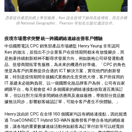
憑著提供優質的網上學習服務，Ken 說在疫情下錄得高速增長，而且亦獲
得 National Geographic、Pearson 等知名出版社邀請合作。
疫境市場需求突變 統一跨國網絡連線改善客戶體驗
中信國際電訊 CPC 銷售部產品市場總監 Henry Yeung 非常認同
Ken 的做法，並指出不少企業客戶在疫情期間都未有放慢腳步，而
是抱著持續創新精神不斷尋求發展方向，例如旗袍公司研發運動產
品、批發商開拓零售服務，為未來的機遇作好準備。「CPC 的角色
便是為客戶的業務提供合適的 ICT 解決方案，實現他們的創新發
展，特別是疫情期間非接觸式業務的生意突然大增，客戶所採用的
IT 基建未必能夠負荷。以一個國際化妝品牌客戶為例，公司有自家
網購平台，每天都會從 40 多個國家的網絡連接點收取過百萬張訂
單， 但以往對方採用多間網絡供應商及連線服務，導致部分貨品數
據無法同步，影響顧客確認訂單，可能令客戶產生不快體驗。」
Henry 說由於 CPC 在全球 160 個國家均設有網絡連接點，因此能透
過 TrueCONNECT Hybrid SD-WAN 服務替客戶整合各地的網絡連
接，讓各地的重要數據連線活動例如顧客為訂單付款等可以經寬頻