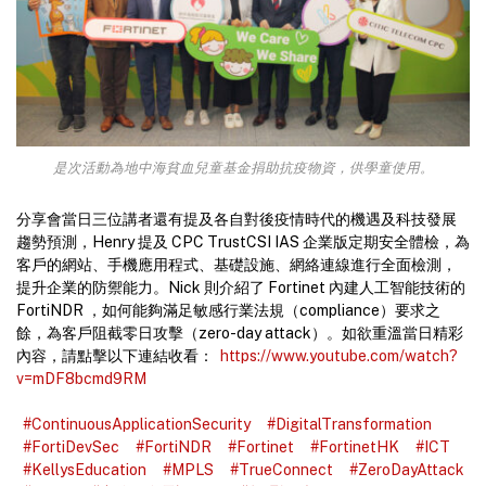
是次活動為地中海貧血兒童基金捐助抗疫物資，供學童使用。
分享會當日三位講者還有提及各自對後疫情時代的機遇及科技發展
趨勢預測，Henry 提及 CPC TrustCSI IAS 企業版定期安全體檢，為
客戶的網站、手機應用程式、基礎設施、網絡連線進行全面檢測，
提升企業的防禦能力。Nick 則介紹了 Fortinet 內建人工智能技術的
FortiNDR ，如何能夠滿足敏感行業法規（compliance）要求之
餘，為客戶阻截零日攻擊（zero-day attack）。如欲重溫當日精彩
內容，請點擊以下連結收看：
https://www.youtube.com/watch?
v=mDF8bcmd9RM
#ContinuousApplicationSecurity
#DigitalTransformation
#FortiDevSec
#FortiNDR
#Fortinet
#FortinetHK
#ICT
#KellysEducation
#MPLS
#TrueConnect
#ZeroDayAttack