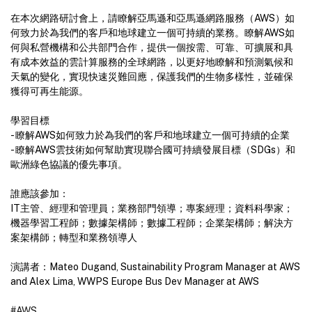
在本次網路研討會上，請瞭解亞馬遜和亞馬遜網路服務（AWS）如
何致力於為我們的客戶和地球建立一個可持續的業務。瞭解AWS如
何與私營機構和公共部門合作，提供一個按需、可靠、可擴展和具
有成本效益的雲計算服務的全球網路，以更好地瞭解和預測氣候和
天氣的變化，實現快速災難回應，保護我們的生物多樣性，並確保
獲得可再生能源。
學習目標
- 瞭解AWS如何致力於為我們的客戶和地球建立一個可持續的企業
- 瞭解AWS雲技術如何幫助實現聯合國可持續發展目標（SDGs）和
歐洲綠色協議的優先事項。
誰應該參加：
IT主管、經理和管理員；業務部門領導；專案經理；資料科學家；
機器學習工程師；數據架構師；數據工程師；企業架構師；解決方
案架構師；轉型和業務領導人
演講者：Mateo Dugand, Sustainability Program Manager at AWS
and Alex Lima, WWPS Europe Bus Dev Manager at AWS
#AWS