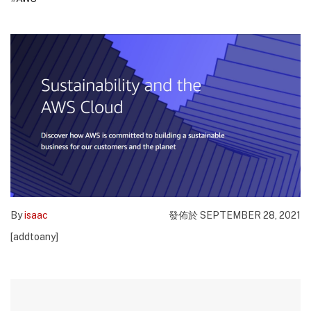
By
isaac
發佈於 SEPTEMBER 28, 2021
[addtoany]