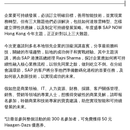
企業要可持續發展，必須訂立明確目標，善用智能技術，並實現業
務轉型。但有三大難題他們必須解決，包括如何達致雲轉型、怎樣
建立彈性供應鍊，以及制定可持續發展策略。年度盛事 SAP NOW
Hong Kong 今年主題，正正針對以上三大難題。
今次更邀請到多名本地領先企業的頂級演講嘉賓，分享最前膽科
技，關鍵的市場趨勢，貼地的成功例子和實戰經驗。其中主題演
講，將由 SAP 港澳區總經理 Rajni Sharma，探討企業應如何將可持
續性融入核心業務流程，以領先同業之餘，做到屹立不倒。在分組
會議環節，SAP 的客戶將分享他們準備數碼化過程的首要任務，及
如何嵌入創新技術，以實現成功的未來。
假如您是商業領袖、IT、人力資源、財務、採購、客戶關係管理、
銷售、營銷等領域的專業人士，想獲得突破性的商業見解，請即報
名參加，聆聽商業和技術專家的寶貴建議，助您實現智能和可持續
發展的未來。
*註冊並參與整個活動的前 300 名參加者，可免費獲得 50 元
Haagen-Dazs 優惠券。