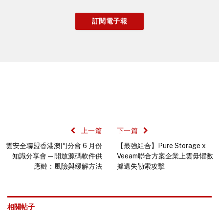
上一篇
下一篇
雲安全聯盟香港澳門分會 6 月份
【最強組合】Pure Storage x
知識分享會—開放源碼軟件供
Veeam聯合方案企業上雲毋懼數
應鏈：風險與緩解方法
據遺失勒索攻擊
相關帖子