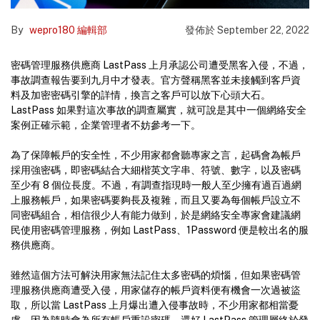
By
wepro180 編輯部
發佈於
September 22, 2022
密碼管理服務供應商 LastPass 上月承認公司遭受黑客入侵，不過，
事故調查報告要到九月中才發表。官方聲稱黑客並未接觸到客戶資
料及加密密碼引擎的詳情，換言之客戶可以放下心頭大石。
LastPass 如果對這次事故的調查屬實，就可說是其中一個網絡安全
案例正確示範，企業管理者不妨參考一下。
為了保障帳戶的安全性，不少用家都會聽專家之言，起碼會為帳戶
採用強密碼，即密碼結合大細楷英文字串、符號、數字，以及密碼
至少有 8 個位長度。不過，有調查指現時一般人至少擁有過百過網
上服務帳戶，如果密碼要夠長及複雜，而且又要為每個帳戶設立不
同密碼組合，相信很少人有能力做到，於是網絡安全專家會建議網
民使用密碼管理服務，例如 LastPass、1Password 便是較出名的服
務供應商。
雖然這個方法可解決用家無法記住太多密碼的煩惱，但如果密碼管
理服務供應商遭受入侵，用家儲存的帳戶資料便有機會一次過被盜
取，所以當 LastPass 上月爆出遭入侵事故時，不少用家都相當憂