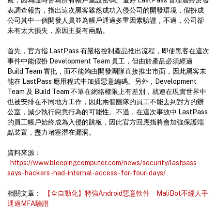
慮，因為隨時會為所有帳戶重設密碼。還好 LastPass 管理層終於發
表調查報告，指出這次黑客雖然成功入侵公司的開發環境，假扮成
公司其中一個開發人員並為帳戶通過多重因素驗證，不過，公司卻
未有太大損失，原因主要有兩點。
首先，官方指 LastPass 有嚴格控制產品推出流程，即使黑客在這次
事件中能假扮 Development Team 員工，但由於產品必須經過
Build Team 審批，而不能夠由開發團隊直接推出市面，因此黑客未
能在 LastPass 應用程式中加插惡意編碼。另外，Development
Team 及 Build Team 不單在網絡權限上有差別，就連在現實世界中
也被安排在不同地方工作，因此兩個團隊的員工不能去到對方的辦
公室，減少執行惡意行為的可能性。不過，在這次事故中 LastPass
的員工帳戶始終成為入侵的跳板，因此官方回應指將會加強保護端
點裝置，盡力堵塞潛在漏洞。
資料來源：
https://www.bleepingcomputer.com/news/security/lastpass-
says-hackers-had-internal-access-for-four-days/
相關文章：
【全自動化】特強Android惡意軟件 MaliBot不經人手
通過MFA驗證