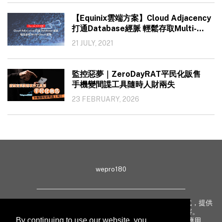
【Equinix雲端方案】Cloud Adjacency
打通Database經脈 輕鬆存取Multi-
Cloud資料
21 JULY, 2021
監控惡夢｜ZeroDayRAT平民化販售
手機變間諜工具隨時人財兩失
23 FEBRUARY, 2026
wepro180
wepro180 由 IT 業界專家組成，以生動有趣、深入淺出方式，提供
最新 IT 動態、趨勢、技術、行業熱話、專題報導等內容。
By continuing to use our website, you
致力提升亞太地區科技知識及網絡安全意識，促進新技術應用。