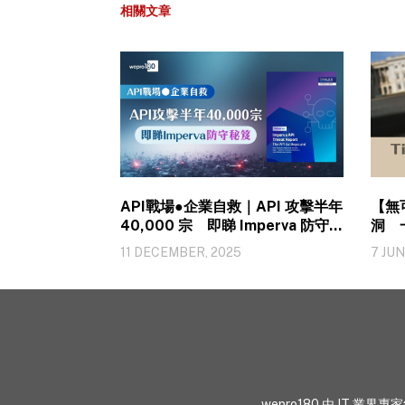
相關文章
API戰場●企業自救｜API 攻擊半年
【無
40,000 宗 即睇 Imperva 防守秘
洞 
笈
11 DECEMBER, 2025
7 JUN
wepro180 由 IT