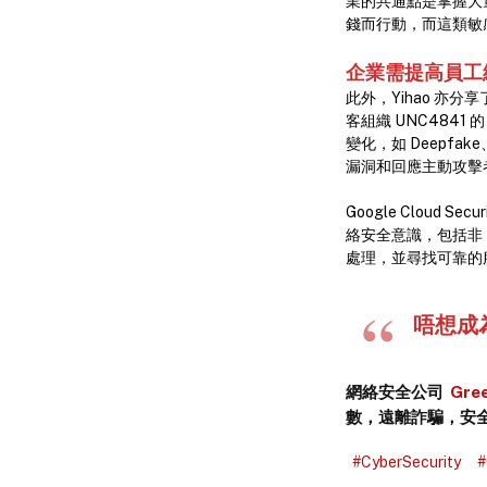
業的共通點是掌握大
錢而行動，而這類敏
企業需提高員工
此外，Yihao 亦分享
客組織 UNC484
變化，如 Deepfa
漏洞和回應主動攻擊
Google Cloud 
絡安全意識，包括非
處理，並尋找可靠的
唔想成
網絡安全公司
Gree
數，遠離詐騙，安全意
#CyberSecurity
#