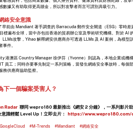
量敏感資料，包括商業數據、個人身分資料、健康資料及財務紀錄，攻擊
感數據又有助取得更高贖金，所以對攻擊者而言可謂別具吸引力。
網絡安全意識
了早前由 Mandiant 著手調查的 Barracuda 郵件安全閘道（ESG）
1 的目標遍布全球，當中亦包括香港的貿易辦公室及學術研究機構。對於 AI
ke、LLMs攻擊，Yihao 解釋網安供應商亦可透過 LLMs 及 AI 案例，為
者事件。
Security 港澳區 Country Manager 徐伊芬（Yvonne）則認為，本地
 IT 員工；同時亦要事先制定一系列策略，當發生網絡安全事故時，每個
服務供應商協助監察。
為下一個騙案受害人？
n Radar
聯同 wepro180 最新推出《網安 2 分鐘》，一系列影
識輕鬆 Level Up！立即去片：
https://www.wepro180.com/
GoogleCloud
#M-Trends
#Mandiant
#網絡安全