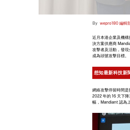
By
wepro180 編輯
近月本港企業及機構接
決方案供應商 Mand
攻擊者及活動，發現全
成為頭號攻擊目標。
想知最新科技新
網絡攻擊停留時間是
2022 年的 16 天
幅，Mandiant