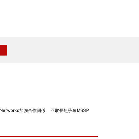
to Networks加強合作關係 互取長短爭奪MSSP