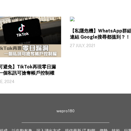
【私隱危機】WhatsApp群
連結 Google搜尋都搵到？！
27 JULY, 2021
可避免】TikTok再現零日漏
一個私訊可搶奪帳戶控制權
E, 2024
wepro180
 業界專家組成，以生動有趣、深入淺出方式，提供最新 IT 動態、趨勢、技術