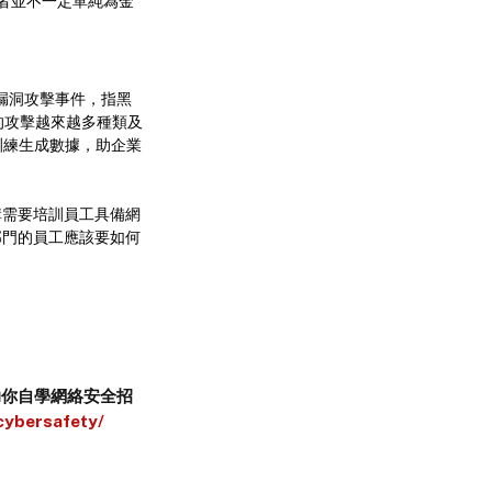
者並不一定單純為金
零時差漏洞攻擊事件，指黑
 的攻擊越來越多種類及
模型訓練生成數據，助企業
企業或機構需要培訓員工具備網
部門的員工應該要如何
片助你自學網絡安全招
cybersafety/