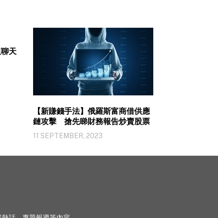
組聊天
【新賺錢手法】俄羅斯富商借供應
鏈攻擊 搶先睇財務報告炒賣股票
11 SEPTEMBER, 2023
、行業熱話、專題報導等內容。