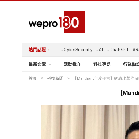
熱門話題：
#CyberSecurity
#AI
#ChatGPT
#R
最新文章
活動推介
科技專題
行業熱
»
»
首頁
科技新聞
【Mandiant年度報告】網絡攻擊
【Man