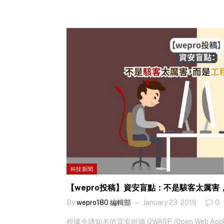
科技新聞
【wepro投稿】資安盲點：不是駭客太厲
By
wepro180 編輯部
January 23, 2019
0
根據全球知名的資安組織 OWASP (Open Web Applicat