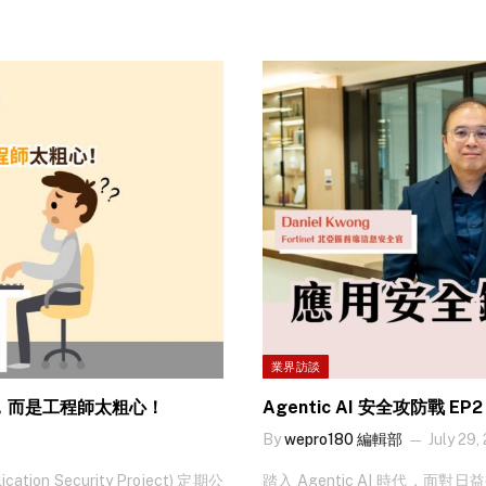
新軟體。駭客技術雖然日新月異，但
進。每次韌體更新除了一般除錯
型病毒而進行的。 二、加入多重身份認證
資安問題的第二大主因，而要做
已經有很多加強保安的驗證方式，比如雙重認證
讓用戶輸入密碼後需要加上第二重認證
One Time Password)：
業界訪談
害，而是工程師太粗心！
Agentic AI 安全攻防戰
By
wepro180 編輯部
July 29,
ion Security Project) 定期公
踏入 Agentic AI 時代，