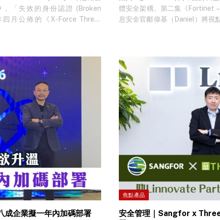
失效的身份認證 (Broken
體安全架構。第二集《Fortinet – 
年四月公佈的《X-Force Threat
息安全官鄺偉基（Daniel）
中則指出，跟雲端基礎建設設置不當相關的
層（Application Secu
人為錯誤。至於資安業者 Palo
Agentic AI 的應用場景中，
可落地的 Agentic AI
（Infrastructure）、應用（Ap
焦點產品
升溫 八成企業擬一年內加碼部署
安全管理｜Sangfor x Three