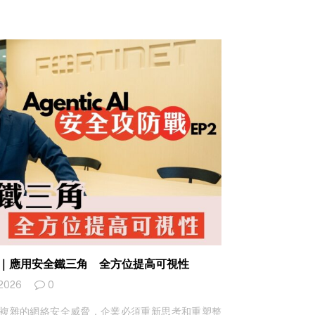
 antivirus（防護軟體）或其他軟體同樣與時並
外，也有很多是為了填補已存在的資安漏洞或防禦新
或生物認證 Broken authentication 是網路
好身份認證這一步驟，除了傳統輸入密碼以外，現時
 (Two-factor Authentication, 2FA)
步驟，常見的工具有： TOTP (Time-Based
透過時間因素產生不一樣的一次性密碼，像是 Google…
 EP2｜應用安全鐵三角 全方位提高可視性
 2026
0
面對日益複雜的網絡安全威脅，企業必須重新思考和重塑整