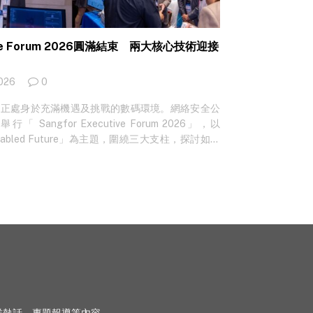
tive Forum 2026圓滿結束 兩大核心技術迎接
2026
0
企業正處身於充滿機遇及挑戰的數碼環境。網絡安全公
日前舉行「 Sangfor Executive Forum 2026」，以
I-Enabled Future」為主題，圍繞三大支柱，探討如何
端及 AI 工作負載打造面向未來的全新架構、以及
護，獲逾 400 位業界人士出席，場面熱鬧。 陳慧
女士致開幕辭，為活動揭開序幕。她指出，是次活動
市及創新科技的戰略方向，又認為由生成式 AI 到
系統，AI 正以前所未有的速度推進，擺脫了單純技
、提升效率的重要戰略引擎。 不過，企業亦必須正
，例如深度偽造、自動化網絡攻擊，以及針對 AI 模型
數據私隱問題亦日益受關注。陳慧中女士表示，面對
，政府及業界正積極探索以 AI 對抗 AI，以建設
城市為目標，在推動科技創新的同時，確保網絡及數