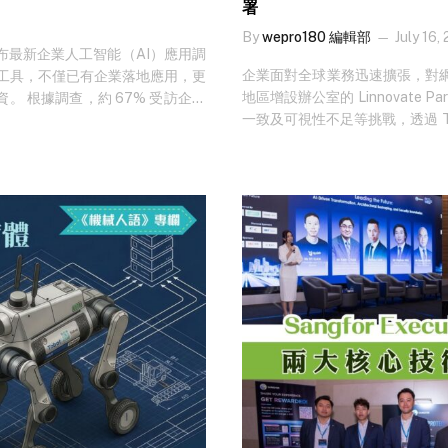
署
By
wepro180 編輯部
July 16,
並發布最新企業人工智能（AI）應用調
企業面對全球業務迅速擴張，對
心工具，不僅已有企業落地應用，更
地區增設辦公室的 Linnovate
資。 根據調查，約 67% 受訪企業
一致及可視性不足等挑戰，透過 Thr
的採用比例達 79%，明顯高於整
及集中式管理平台，為全球據點建立一致而
效率，比例遠高於日常流程自動化
成立於 2016 年的 Linnovat
I 帶來的整體業務效益。 想知最新行
提供行政管理服務，管理資產規模逾
勁，但在實際部署上仍面對挑戰。
括香港、美國、北京、上海、新加坡、馬來西
Technology Samson Law
人，辦公室亦由 4 個增至 13 個，
張亦為網絡安全與 IT 管理帶來更大挑戰