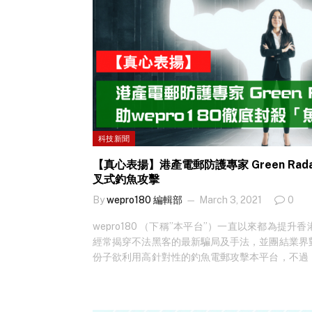
科技新聞
【真心表揚】港產電郵防護專家 Green Radar
叉式釣魚攻擊
By
wepro180 編輯部
March 3, 2021
0
wepro180 （下稱”本平台”）一直以來都為提
經常揭穿不法黑客的最新騙局及手法，並團結業界
份子欲利用高針對性的釣魚電郵攻擊本平台，不過
掂唔到」本平台的電子郵箱。今次可以輕鬆將釣魚
一直採用的電郵防護專家 Green Radar (下稱”
冒雲端服務供應商的釣魚電郵寄予本平台一位員工