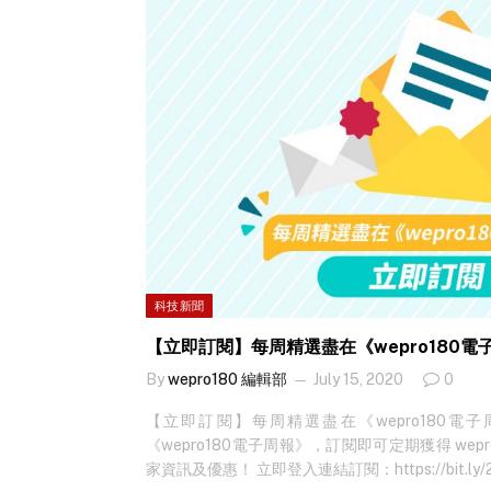
前有專人針對目標進行過內容調整，可謂居心叵測
卻完全無法接觸本平台任何人士，因為GR早在該
識破黑客的詭計，把該釣魚電郵徹底隔離於千里之
極速向本平台的IT部發出警示，更貼心地拆解黑
此，本平台訪問了Green Radar安全業務策略執行副總
GR到底利用了甚麼技術，輕鬆擊退不法份子。And
叉式釣魚攻擊」，相比以往一般釣魚攻擊的「廣撒
備受黑客傾睞，它最大的特點是具有針對性，可大
料爲主要目標，譬如今次攻擊就假冒本平台的雲端
台的員工，誘使員工進入其精心炮製的釣魚網站，
內容或是網站，都爲本平台度身訂造的內容。 為
台決定公開該釣魚電郵的真身，以下為假如沒有GR保
面： 可見黑客假冒的雲端服務商，以收取新電郵
科技新聞
收件人不小心點擊電郵中的連結，便會進入像真度
【立即訂閱】每周精選盡在《wepro180電
誘使用家輸入密碼資料。 Andrew 亦指出，針對此類攻擊，
安全解決方案可提供三重防護，第一層由grMail
By
wepro180 編輯部
July 15, 2020
0
檢測是否有異常情況。第二層由Green…
【立即訂閱】每周精選盡在《wepro180電
《wepro180電子周報》，訂閱即可定期獲得 wep
家資訊及優惠！ 立即登入連結訂閱：https://bit.ly/2