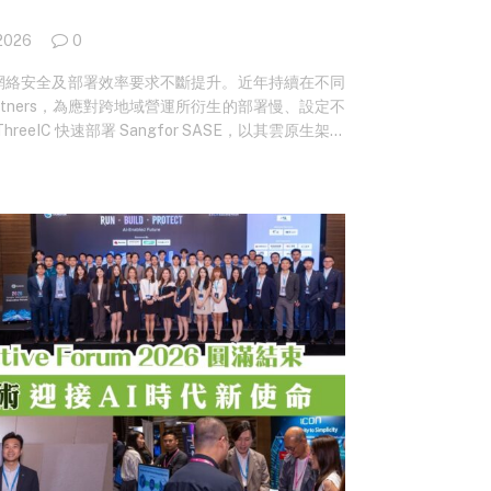
 2026
0
網絡安全及部署效率要求不斷提升。近年持續在不同
 Partners，為應對跨地域營運所衍生的部署慢、設定不
eeIC 快速部署 Sangfor SASE，以其雲原生架構
靈活的安全基礎。 辦公室橫跨不同地域
e Partners，目前為超過 800 隻私募股權及創業投資基金
 1,400 億美元，在全球多個地區設有辦事處，包
亞。 Linnovate Partners Director of
 表示，公司人數在短短 4 年間，由 100 人增長至 300 多
反映其全球化營運步伐正不斷加快。 然而，快速擴
。Linnovate Partners…