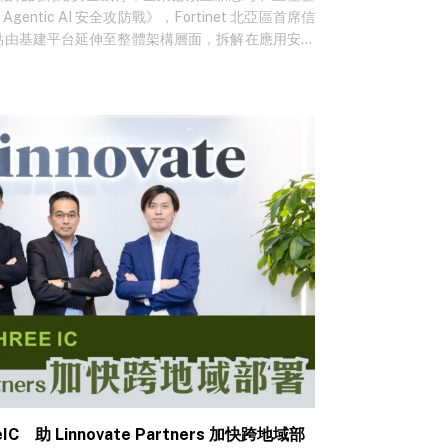
Agentic AI 安全攻防戰》，Fortinet 北亞區首席信
將視點由基建平台延伸至整體架構層面，拆解在應用安全
rity Level）中的「安全鐵三角」，讓企業更清楚如何在
構建實用且嚴密的安全防線。 Daniel指出，一個完整且
 安全架構， 至少需涵蓋三個核心層級：基礎建設
plication）以及數據與治理（Data and…
IC 助 Linnovate Partners 加快跨地域部