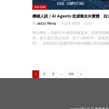
專家專欄
機械人語｜AI Agents 從虛擬走向實體
By
Jazzy Wong
July 8, 2026
0
過去幾年，生成式 AI 應用快速普及，從撰寫
寫，各行業已廣泛採用。到了 2026 年，技術焦點
理）。這類系統已超越問答式聊天機械人的功能層
具調用及持續執行的自主能力，被視為數碼勞動力
的決策與工作流程，將由這類智慧代理自主完成。
閱！ 如果說生成式 AI 解決的是「怎樣表達」，A
行」。在辦公場景中，它能自動整理郵件、匯總數
關人員；在實體環境中，它則驅動機械人與 AI 
…
Next
1
2
3
126
再將結果呈交人類決策者。對智慧城市與智慧保安
「人為主、機器為輔」，轉向「AI 自主、人工監
體環境中的可靠部署，Edge Computing（
泊車監察、工地安全巡查、酒店保安巡邏等場景，
統中斷的應用，將 AI 算力集中於雲端雖具彈性
存在制約。相比之下，將運算能力直接嵌入機械狗
分析與決策，可實現毫秒級反應，同時降低對網絡