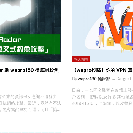
科技新聞
 助 wepro180 徹底封殺魚
【wepro投稿】你的 VPN
By
wepro180 編輯部
August 
日前，一名匿名黑客在論壇上發布了 9
升香港企業的資訊保安意識不遺餘力，
戶名稱、密碼以及許多其他敏感
對抗網絡攻擊。最近，竟然有不法
2019-11510 安全漏洞，以
，黑客當然無功而還，而且「掂都
啟示：儘管許多人認為 VPN 
電郵徹底封殺，確實要感謝本平台
方案，但我們都必須意識到——V
GR”)。 事緣，日前有黑客想把一封假
一。 在沒有其他適當的安全層情
，該釣魚電郵像真度極高，明顯事
公司帶來「很有安全感」的錯覺。