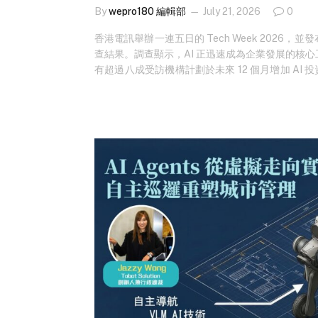
By
wepro180 編輯部
July 21, 2026
0
香港電訊舉辦一連五日的 Tech Week 2026，
查結果。調查顯示，AI 正迅速成為企業發展的核
有超過八成受訪機構計劃於未來 12 個月增加 AI 投
表示已採用、試行或正計劃導入 AI，其中大型企業
體水平。企業導入 AI 的首要動機為提升營運
（11%）及成本節省（11%），反映企業更重視 A
內動態？立即免費訂閱！ 儘管企業投資意欲強
約…