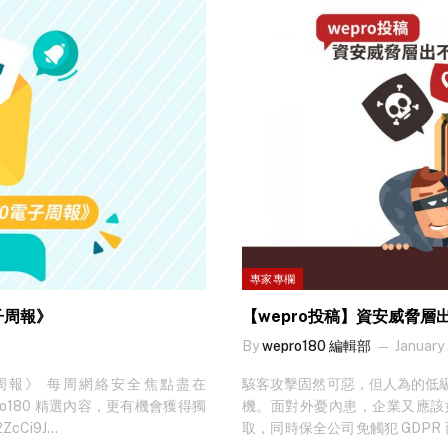
。不過，雖然黑客手法看似高明，
近期較熱門的事例便有三菱電機 V
釣魚電郵進入本平台的電郵系統前
外。 而且GR的隔離中心專員，亦
客是次攻擊的手段，非常抵讚！ 就
裁林德齡(Andrew Lam)，講解
rew解釋，這種電郵攻擊名為「魚
漁網」方式，魚叉式釣魚攻擊近年
大提高「上釣率」，以竊取個人資
服務商，發送相關通知電郵給本平
以盜取帳號資料。無論是電郵中的
讓大家更容易理解黑客的手法，本平
護下，在 outlook 看到的畫
爲由，誘騙收件人登入連結。 假如
專家專欄
極高的假冒雲端服務商登入界面，
子周報》
【wepro投稿】資安威脅
Green Radar grMail 電郵
深度學習模型剖析電郵內容及網站，
By
wepro180 編輯部
January
子周報》 每周網絡安全焦點盡在
駭客攻擊固然可惡，但人為的低
ro180 精選內容，更有機會獲得獨
機。面對外憂內患，企業又應該
ZcCi9J
取，同時保全公司免觸犯 GDPR