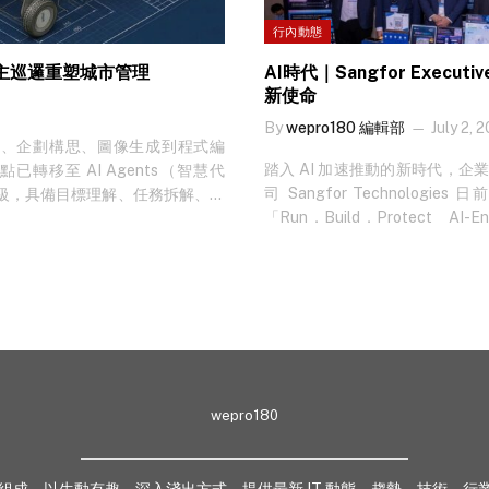
行內動態
 自主巡邏重塑城市管理
AI時代｜Sangfor Execu
新使命
By
wepro180 編輯部
July 2, 
電郵、企劃構思、圖像生成到程式編
踏入 AI 加速推動的新時代，
已轉移至 AI Agents（智慧代
司 Sangfor Technologies 
級，具備目標理解、任務拆解、工
「Run．Build．Protect A
的延伸。業界預測，未來相當比例
維持現有基礎設施穩定運行、為雲
 想睇更多專家見解，立即免費訂
運用 AI 建構端對端全方位業務防
I Agents 處理的則是「怎樣執
中：活動主題與政府方向相呼應 活動在海洋公園萬豪酒店舉行，由助理數字政策專員
據、生成報告，甚至主動發送予相
（項目管理及網絡安全）陳慧中
攝影機，進行自主巡邏、即場分析，
的主題，正好呼應政府推動智慧城
系統而言，這標誌著巡邏模式正從
智能體代理，再到自動化構建決策
督」的架構。 要實現智慧代理在實
術工具的範疇，擢升為推動創新
邊緣運算）扮演著關鍵的技術支撐。違例
視由 AI 帶來的風險及新型威脅
俱屬高即時性、環境多變且不容系
wepro180
本身的對抗性攻擊，科技倫理、
，卻在延遲、可靠性與數據私隱方面
新型威脅，單靠防禦措施已不足應對
或巡邏機械人，使影像在現場即時
安全、創新及具備競爭力的智慧
連線的依賴，顯著提升系統穩定度