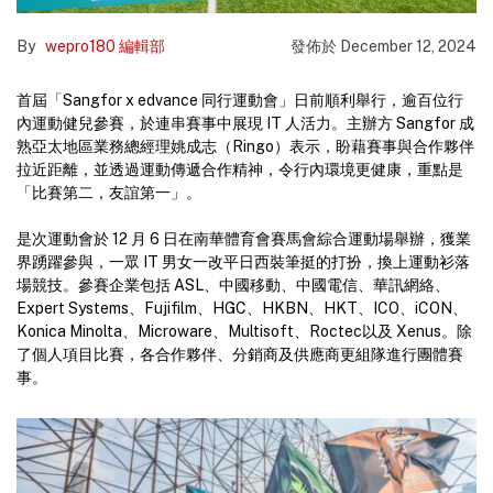
By
wepro180 編輯部
發佈於
December 12, 2024
首屆「Sangfor x edvance 同行運動會」日前順利舉行，逾百位行
內運動健兒參賽，於連串賽事中展現 IT 人活力。主辦方 Sangfor 成
熟亞太地區業務總經理姚成志（Ringo）表示，盼藉賽事與合作夥伴
拉近距離，並透過運動傳遞合作精神，令行內環境更健康，重點是
「比賽第二，友誼第一」。
是次運動會於 12 月 6 日在南華體育會賽馬會綜合運動場舉辦，獲業
界踴躍參與，一眾 IT 男女一改平日西裝筆挺的打扮，換上運動衫落
場競技。參賽企業包括 ASL、中國移動、中國電信、華訊網絡、
Expert Systems、Fujifilm、HGC、HKBN、HKT、ICO、iCON、
Konica Minolta、Microware、Multisoft、Roctec以及 Xenus。除
了個人項目比賽，各合作夥伴、分銷商及供應商更組隊進行團體賽
事。