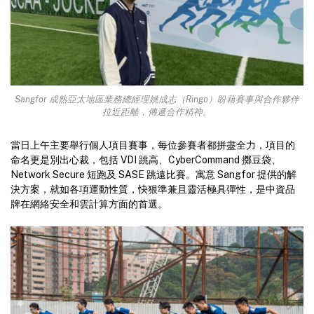
Sangfor 成熟亞太地區業務總經理姚成志（Ringo）盼藉賽事與合作夥伴
拉近距離，傳遞合作精神。
當日上午主要舉行個人項目賽事，每位參賽者都拼盡全力，項目的
命名更是別出心裁，包括 VDI 跳高、CyberCommand 擲豆袋、
Network Secure 短跑及 SASE 跳遠比賽。寓意 Sangfor 提供的解
決方案，就如各項運動性質，快狠準兼且靈活極具彈性，是中資品
牌在網絡安全和雲計算方面的首選。