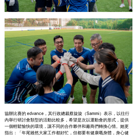
協辦比賽的 edvance，其行政總裁蔡旋旋（Sammi）表示，以往行
內舉行研討會類型的活動比較多，希望是次以運動會的形式，提供
一個輕鬆愉快的環境，讓不同的合作夥伴和廠商們轉換心情。她更
指出：「年尾雖然大家工作都好忙，但都要有健康嘅身體，身心健