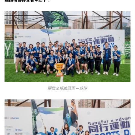
團體項目得獎名單如下：
團體全埸總冠軍 ─ 綠隊