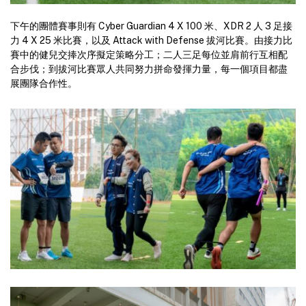
下午的團體賽事則有 Cyber Guardian 4 X 100 米、XDR 2 人 3 足接
力 4 X 25 米比賽，以及 Attack with Defense 拔河比賽。由接力比
賽中的健兒交捧次序擬定策略分工；二人三足每位並肩前行互相配
合步伐；到拔河比賽眾人共同努力拼命發揮力量，每一個項目都盡
展團隊合作性。