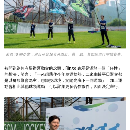
來自 18 間企業，逾百位參加者分為紅、藍、綠、黃四隊進行團體賽事。
被問到為何有舉辦運動會的念頭，Ringo 表示是源於一個「任性」
的想法，笑言：「一來想藉住今年奧運餘熱，二來由於平日聚會都
是以餐飲聚會為主，想轉換環境，於陽光底下一同運動」，加上運
動會相比其他球類運動，可以聚集更多合作夥伴，因而決定舉行。