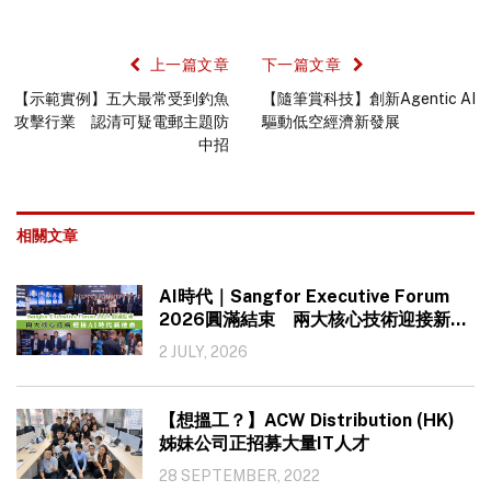
上一篇文章
下一篇文章
【示範實例】五大最常受到釣魚
【隨筆賞科技】創新Agentic AI
攻擊行業 認清可疑電郵主題防
驅動低空經濟新發展
中招
相關文章
AI時代｜Sangfor Executive Forum
2026圓滿結束 兩大核心技術迎接新使
命
2 JULY, 2026
【想搵工？】ACW Distribution (HK)
姊妹公司正招募大量IT人才
28 SEPTEMBER, 2022