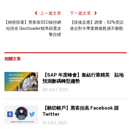
上一篇文章
下一篇文章
【精密部署】黑客靠SEO操控網
【疫後反應】調查：62%受訪
站排名 Gootloader精準篩選攻
港企對今季業務復甦感不樂觀
擊目標
相關文章
【SAP 年度峰會】集結行業精英 貼地
預測數碼轉型趨勢
30 JULY, 2021
【騎刧帳戶】黑客抬高 Facebook 踩
Twitter
31 JULY, 2021