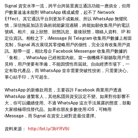
Signal 資安水準一流，跨平台跨裝置廣泛通訊功能一應俱全，但用
戶數量遠遠未能對 WhatsApp 構成威脅，起不了 Network
Effect。其它通訊平台則更加不成氣候。所以 WhatsApp 無懼民
憤，深信拖延加語言偽術就能蒙混過關，終能如願收集用戶的電話
號碼、相片、線上狀態、狀態訊息、最後狀態，聯絡人資料、IP 和
定位資訊。相較之下，iMessage 與 Telegram 收集用戶數據上相當
克制，Signal 再次展現其零侵略用戶的個性，完全沒有收集用戶資
訊。順帶一提，相比母企 Facebook Messenger 收集用戶數據的
「食相」，WhatsApp 已經相當內歛。當一個機構不願聽取用戶意
見時，用戶便要有準備，不能因慣性而屆就。自由經濟市場下，一
定有取代產品，而 WhatsApp 並非需要突破性技術，只需要決心。
掌心結手印，方可超生。
WhatsApp 的新條款用意，主要容許 Facebook 商業用戶透過
WhatsApp 連繫客人，其他私隱與資安設定不變。如果對你影響不
大，你可以繼續使用。不過 WhatsApp 這次手法展露的態度，鼓勵
大家積極尋找替代品。如果你朋友多數使用 iOS，可轉用
iMessage，而 Signal 在資安上絕對是最佳選擇。
資料來源：
http://bit.ly/3bYRV9J