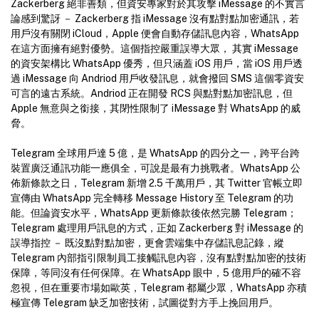
Zackerberg 絕非善類，但資安專家對於其攻擊 iMessage 的不實言
論感到驚訝 － Zackerberg 指 iMessage 沒有點對點加密通訊，若
用戶沒有關閉 iCloud，Apple 便會自動存儲訊息內容，WhatsApp
在這方面擁有絕對優勢。這個指控嚴重誤導大眾， 其實 iMessage
的資安架構比 WhatsApp 優秀，但只涵蓋 iOS 用戶，當 iOS 用戶透
過 iMessage 向 Andriod 用戶收發訊息，就會撥回 SMS 這個零資安
可言的遠古系統。Andriod 正在開發 RCS 與點對點加密訊息，但
Apple 無意與之銜接，其閉性限制了 iMessage 對 WhatsApp 的威
脅。
Telegram 全球用戶達 5 億，是 WhatsApp 的四分之一，跨平台跨
裝置廣泛通訊功能一應俱全，可說是最有力挑戰者。WhatsApp 公
佈新條款之日，Telegram 新增 2.5 千萬用戶，其 Twitter 官帳立即
宣傳由 WhatsApp 完全轉移 Message History 至 Telegram 的功
能。但論資安水平，WhatsApp 更新條款後依然完勝 Telegram；
Telegram 處理用戶訊息的方式，正如 Zackerberg 對 iMessage 的
誤導指控 － 既沒點對點加密，更會雲端集中存儲訊息記錄，縱
Telegram 內部指引限制員工接觸訊息內容，沒有點對點加密的技術
保障，等同沒有任何保障。在 WhatsApp 眼中，5 億用戶的確不容
忽視，但在重要市場如歐英，Telegram 都屬少眾，WhatsApp 亦積
極宣傳 Telegram 缺乏加密技術，試圖從對方手上挽回用戶。