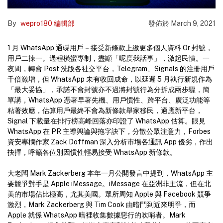
By
wepro180 編輯部
發佈於
March 9, 2021
1 月 WhatsApp 通碟用戶－接受新條款上繳更多個人資料 Or 封號，
用戶二揀一。過程橫蠻專制，盡顯「呢度我話事」，激起民憤。一
夜間，轉會 Post 洗版各社交平台，Telegram、Signals 的注冊用戶
千倍激增，但 WhatsApp 未有收回成命，以延遲 5 月執行新規作為
「最大妥協」，承諾不會封號亦不過將封號行為分拆成兩步驟，簡
單講，WhatsApp 憑著早著先機、用戶慣性、跨平台、廣泛功能等
粘著效應，估算用戶最終不會為新條款舉家移民，適應新平台，
Signal 下載量在排行榜高峰回落亦印證了 WhatsApp 估算。眼見
WhatsApp 在 PR 主導輿論與拖字訣下，分散公眾注意力，Forbes
資安專欄作家 Zack Doffman 深入分析市場各通訊 App 優劣，作出
抉擇，呼籲各位別因慣性輕易接受 WhatsApp 新條款。
大老闆 Mark Zackerberg 本年一月公開發言中提到，WhatsApp 主
要競爭對手是 Apple iMessage。iMessage 在亞洲非主流，但在北
美的市場佔比極高，尤其美國。眾所周知 Apple 與 Facebook 競爭
激烈，Mark Zackerberg 與 Tim Cook 由暗鬥到近來明爭，而
Apple 就係 WhatsApp 暗裡收集數據惡行的吹哨者。Mark