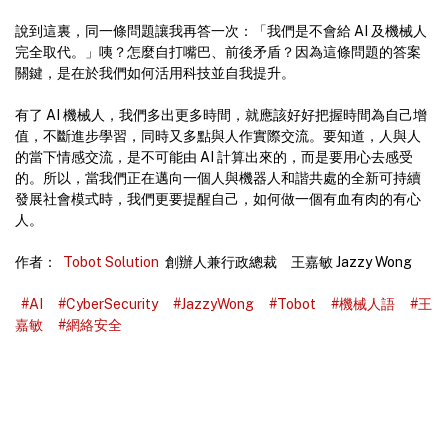
說到這裏，同一條問題讓我再答一次：「我們是不會給 AI 及機械人
完全取代。」咦？怎麼自打嘴巴、前後矛盾？因為這條問題的答案
關鍵，是在於我們如何活用科技並自我提升。
有了 AI 機械人，我們多出更多時間，就應該好好把握時間為自己增
值，不斷進步學習，同時又多點與人作實際交流。要知道，人與人
的當下情感交流，是不可能由 AI 計算出來的，而是要用心去感受
的。所以，當我們正在邁向一個人與機器人和諧共處的全新可持續
發展社會模式時，我們更要提醒自己，如何做一個有血有肉的有心
人。
作者：
Tobot Solution
創辦人兼行政總裁 王嘉敏 Jazzy Wong
#AI
#CyberSecurity
#JazzyWong
#Tobot
#機械人語
#王
嘉敏
#網絡安全