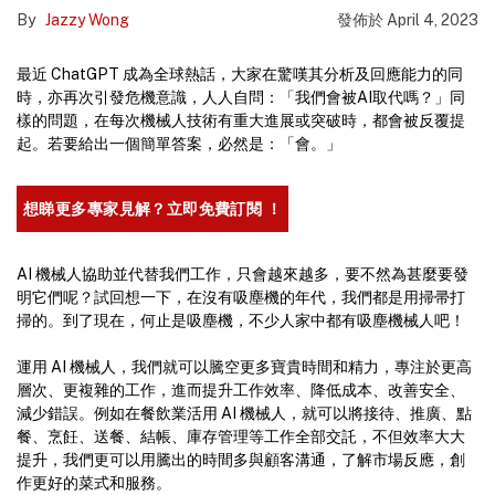
By
Jazzy Wong
發佈於
April 4, 2023
最近 ChatGPT 成為全球熱話，大家在驚嘆其分析及回應能力的同
時，亦再次引發危機意識，人人自問：「我們會被AI取代嗎？」同
樣的問題，在每次機械人技術有重大進展或突破時，都會被反覆提
起。若要給出一個簡單答案，必然是：「會。」
想睇更多專家見解？立即免費訂閱 ！
AI 機械人協助並代替我們工作，只會越來越多，要不然為甚麼要發
明它們呢？試回想一下，在沒有吸塵機的年代，我們都是用掃帚打
掃的。到了現在，何止是吸塵機，不少人家中都有吸塵機械人吧！
運用 AI 機械人，我們就可以騰空更多寶貴時間和精力，專注於更高
層次、更複雜的工作，進而提升工作效率、降低成本、改善安全、
減少錯誤。例如在餐飲業活用 AI 機械人，就可以將接待、推廣、點
餐、烹飪、送餐、結帳、庫存管理等工作全部交託，不但效率大大
提升，我們更可以用騰出的時間多與顧客溝通，了解市場反應，創
作更好的菜式和服務。