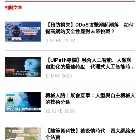
相關文章
【預防損失】DDoS攻擊潮起潮落 如何
提高網站安全性應對未來挑戰？
4 APRIL, 2023
【UiPath專欄】融合人工智能、人類與
自動化的最佳特點 代理式人工智能時代
開啟
12 MAY, 2025
機械人語｜展會直擊：人型與自主機械人
的技術分途
29 JUNE, 2026
【隨筆賞科技】後疫情時代 四大網絡安
全法寶