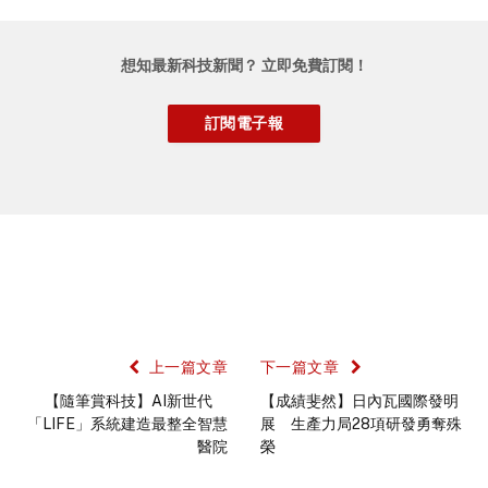
想知最新科技新聞？ 立即免費訂閱！
上一篇文章
下一篇文章
【隨筆賞科技】AI新世代
【成績斐然】日內瓦國際發明
「LIFE」系統建造最整全智慧
展 生產力局28項研發勇奪殊
醫院
榮