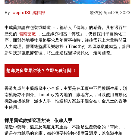
By
wepro180 編輯部
發佈於
April 28, 2023
中成藥無論在包裝或味道上，都給人「傳統」的感覺。具有過百年
歷史的
嶺南藥廠
，生產線亦相當「傳統」，仍舊採用半自動化工
序，面對外地藥物規格要求及年度審核時，往往需花上大量時間及
人力處理。營運總監譚天樂教授（Timothy）希望藥廠能轉型，善用
新科技加強數據管理，將生產過程變得現代化，走向國際。
想睇更多業界訪談？立即免費訂閱 ！
香港九成的中藥廠屬中小企業，主要是在工廈中不同樓層生產，嶺
南藥廠亦不例外。Timothy 指內地的工廠地方大，可以使用自動化
機器如機械臂，減少人手，惟這類方案並不適合在寸金尺土的香港
中使用。
採用舊式數據管理方法 依賴人手
製造中藥時，溫度及濕度尤其重要，不論是生產藥物的「車間」，
還是存放紙品的倉庫，都必須要控制好溫度及濕度，以免滋生細