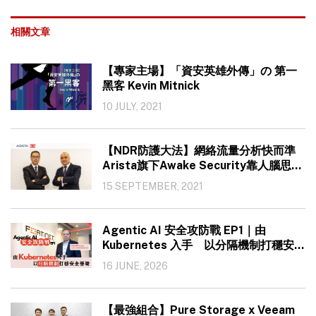
相關文章
【專家主場】「資安英雄外傳」の 第一
黑客 Kevin Mitnick
10 JULY, 2021
【NDR防護大法】網絡流量分析快而準
Arista旗下Awake Security靠人腦思維
堵塞新漏洞
15 SEPTEMBER, 2021
Agentic AI 安全攻防戰 EP1｜由
Kubernetes 入手 以分隔機制打穩安全
基礎
16 JUNE, 2026
【最強組合】Pure Storage x Veeam