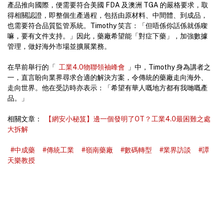
產品推向國際，便需要符合美國 FDA 及澳洲 TGA 的嚴格要求，取
得相關認證，即整個生產過程，包括由原材料、中間體、到成品，
也需要符合品質監管系統。Timothy 笑言：「但唔係你話係就係㗎
嘛，要有文件支持。」因此，藥廠希望能「對症下藥」，加強數據
管理，做好海外市場並擴展業務。
在早前舉行的「
工業4.0物聯領袖峰會
」中，Timothy 身為講者之
一，直言盼向業界尋求合適的解決方案，令傳統的藥廠走向海外、
走向世界。他在受訪時亦表示：「希望有華人嘅地方都有我哋嘅產
品。」
相關文章：
【網安小秘笈】邊一個發明了OT？工業4.0最困難之處
大拆解
#中成藥
#傳統工業
#嶺南藥廠
#數碼轉型
#業界訪談
#譚
天樂教授