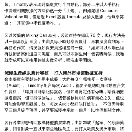
菌。Timothy 表示現時藥廠實行半自動化，部分工序以人手執行，
惟管理相關數據的方法仍然十分「土炮」。例如處理 Computer
Validation 時，僅透過 Excel 設置 formula 及輸入數據，他無奈笑
道：「其實係中學程度嚟咋。」
又以製藥的 Mixing Can 為例，必須維持在攝氏 70 度，現行方法是
以一個溫度計量度，由職員每小時觀察溫度計，再將溫度寫到簿上
再簽名作實，情況就如保安員巡樓簽簿一樣。「如果可以即場已經
有技術監察到溫度同濕度，而又可以即刻生到一個表嘅時候，我哋
就變成可以直接用數據去做分析，唔洗由零開始。」
減慢生產線以應付審核 打入海外市場需數據支持
嶺南藥廠主要製造外用中成藥，大約每 3 年需接受一次審核
（Audit）。Timothy 坦言每次 Audit，都要全廠總動員出動整合文
件資料，「職員可能唔記得簽名，但知道肯定係有做嘅，唔係啲數
據邊個寫，但可能做漏咗」。儘管審核員明白偶有無心之失，但也
可能會影響其觀感，故「每次 Audit 都好似打仗咁」，不但需時兩
至三個月提早預備，甚至要減慢生產線一個月，以準備相關文件。
各行各業都想借助數碼轉型擴展業務，由新加坡「起家」的嶺南藥
廠，銷售對象一直以東南亞地區為主，要打入歐美及澳洲市場，將