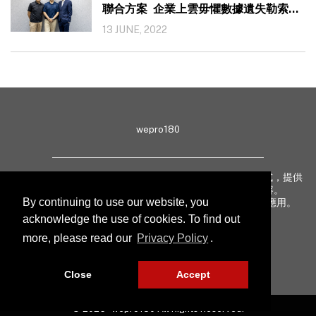
聯合方案 企業上雲毋懼數據遺失勒索攻
擊
13 JUNE, 2022
wepro180
wepro180 由 IT 業界專家組成，以生動有趣、深入淺出方式，提供
最新 IT 動態、趨勢、技術、行業熱話、專題報導等內容。
By continuing to use our website, you
致力提升亞太地區科技知識及網絡安全意識，促進新技術應用。
acknowledge the use of cookies. To find out
more, please read our
Privacy Policy
.
聯絡我們
私隱聲明
Close
Accept
© 2026 - wepro180 All Rights Reserved.