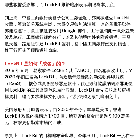
哪些數據受影響，而 LockBit 則於暗網表示期限為本月底。
到上周，中國工商銀行美國子公司工銀金融，亦同樣遭受 LockBit
攻擊，導致部分系統中斷，大量交易曾無法清算，連企業電子郵件
亦無法運行，員工被迫要改用 Google 郵件。工行強調此一意外並未
波及總行、工商銀行紐約分行，以及其他境內外的附近機構。事發
數天後，路透社引述 LockBit 聲明，指中國工商銀行已支付贖金，
惟工行暫未回應路透社查詢。
LockBit 是如何「成名」的？
2019 年 9 月，勒索軟件 LockBit 以「ABCD」作名稱首次出現，至
2020 年初正名為 LockBit，為近幾年最活躍的勒索軟件即服務
（RaaS）。核心成員會開發惡意軟件，供已簽訂協議的網絡罪犯使
用 LockBit 的工具及設施以展開攻擊。LockBit 會先盜取及加密機
構資料，繼而要求機構支付贖金，否則便將之放到暗網之上。
美國政府 6 月時曾表示，由 2020 年至今，單單是美國，曾遭
LockBit 攻擊的機構近 1,700 個，所勒索的贖金已超過 9,100 萬美
元，攻擊更佔勒索市場的四成。
事實上，LockBit 的目標遍布全世界。今年 6 月，LockBit 一度在暗