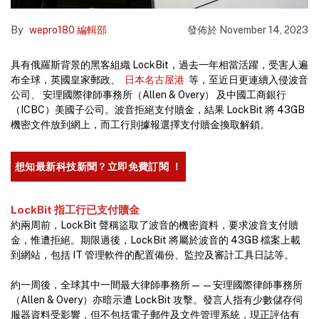
By
wepro180 編輯部
發佈於
November 14, 2023
具有俄羅斯背景的黑客組織 LockBit，過去一年相當活躍，受害人遍
布全球，英國皇家郵政、
日本名古屋港
等，至近日更連續入侵波音
公司、 安理國際律師事務所（Allen & Overy） 及中國工商銀行
（ICBC）美國子公司。波音拒絕支付贖金，結果 LockBit 將 43GB
機密文件放到網上，而工行則據報選擇支付贖金換取解鎖。
想知最新科技新聞？立即免費訂閱 ！
LockBit 指工行已支付贖金
約兩周前，LockBit 聲稱盜取了波音的機密資料，要求波音支付贖
金，惟遭拒絕。期限過後，LockBit 將屬於波音的 43GB 檔案上載
到網站，包括 IT 管理軟件的配置備份、監控及審計工具日誌等。
約一周後，全球其中一間最大律師事務所——安理國際律師事務所
（Allen & Overy）亦暗示遭 LockBit 攻擊。發言人指有少數儲存伺
服器資料受影響，但不包括電子郵件及文件管理系統，現正評估有