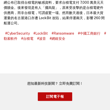
網公布已取得台積電的敏感資料，要求台積電支付 7,000 萬美元天
價贖金。後來發現是有人「擺烏龍」，原來受攻擊的是台積電硬件
供應商，而非台積電，可謂虛驚一場。然而數天過後，日本最大貨
運量的名古屋港口亦遭 LockBit 攻陷，結果停運兩天，影響 260 間
船運公司。
#CyberSecurity
#LockBit
#Ransomware
#中國工商銀行
#
勒索軟件
#台積電
#波音
#網絡安全
想知最新科技新聞？ 立即免費訂閱！