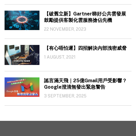
【破舊立新】Gartner睇好公共雲發展
鼓勵提供客製化雲服務搶佔先機
22 NOVEMBER, 2023
【有心唔怕遲】四招解決內部洩密威脅
1 AUGUST, 2021
謠言滿天飛｜25億Gmail用戶受影響？
Google澄清無發出緊急警告
3 SEPTEMBER, 2025