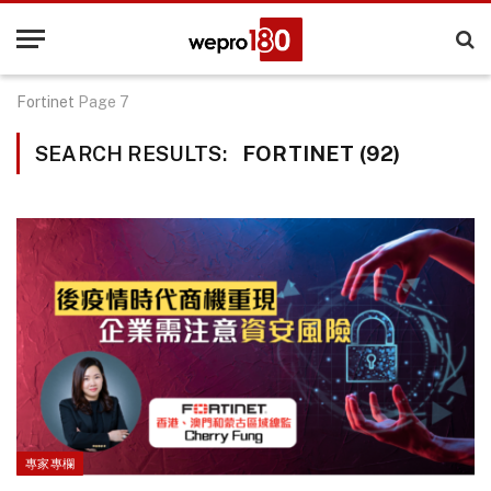
Fortinet
Page 7
SEARCH RESULTS:
FORTINET (92)
專家專欄