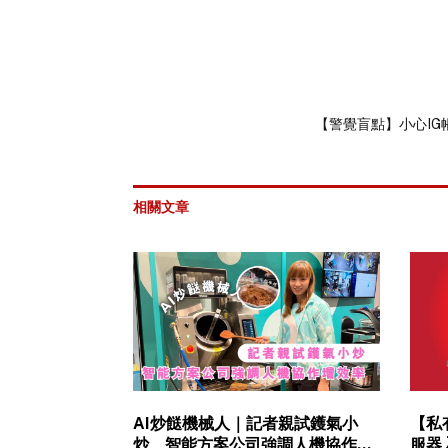
【警覺盲點】小心I
相關文章
AI炒餸機械人｜記者親試鑊氣小
【私
炒 智能方案公司強調人機協作增
服器