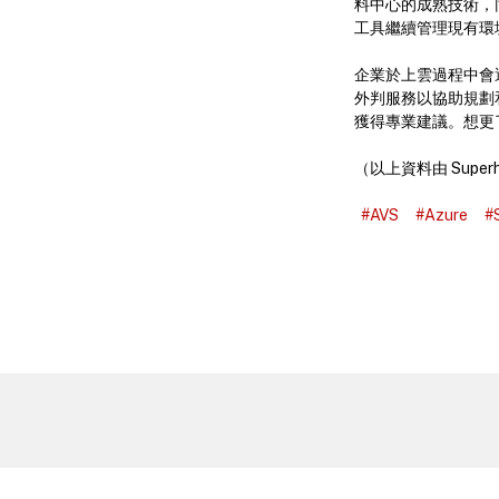
料中心的成熟技術，同
工具繼續管理現有環境
企業於上雲過程中會遇到很多
外判服務以協助規劃和管
獲得專業建議。想更
（以上資料由 Superhu
#AVS
#Azure
#