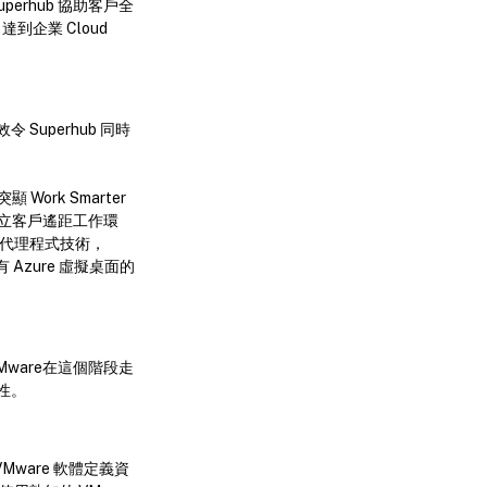
uperhub 協助客戶全
企業 Cloud
 Superhub 同時
 Work Smarter
e，建立客戶遙距工作環
息代理程式技術，
享有 Azure 虛擬桌面的
，VMware在這個階段走
雜性。
Mware 軟體定義資