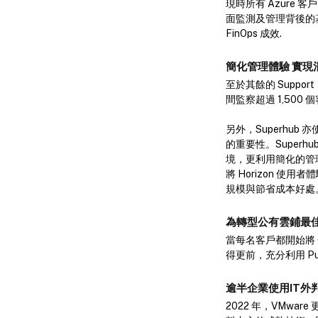
現時所有 Azure 客戶
面監測及管理背後的基
FinOps 成效.
簡化管理體驗
實現
至於其餘的 Suppor
間監察超過 1,50
另外，Superhub 亦使
的重要性。Superhu
境，更利用簡化的管理
將 Horizon 使用者
規模與節省成本好處
為轉型公有雲鋪最
當每名客戶都開始將 On-
得更前，充分利用 Publ
逾半企業使用IT外
2022 年，VMwa