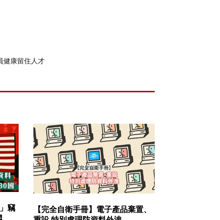
員健康留住人才
」竊
【完全自衛手冊】電子產品棄置、
國
重設 特別處理防資料外洩