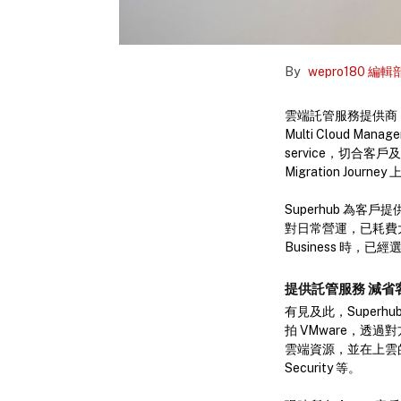
By
wepro180 編輯
雲端託管服務提供商（MS
Multi Cloud Ma
service，切合客戶
Migration Jou
Superhub 為
對日常營運，已耗費大
Business 時，已經選
提供託管服務
減省
有見及此，Super
拍 VMware，透過
雲端資源，並在上雲的過
Security 等。