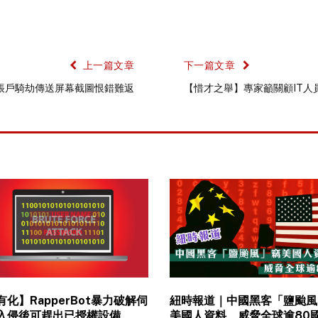
上一篇文章
下一篇文章
G帳戶騎劫傳送屏幕截圖恨錯難返
【惜才之舉】專家籲關顧IT人
有化】RapperBot暴力破解伺
紐時報道｜中國黑客「鹽颱風
入侵後可趕出已授權設備
美國人資料 威脅全球逾80