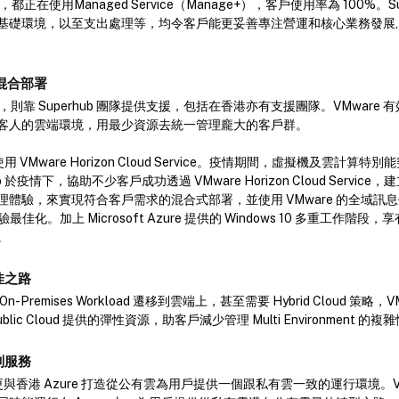
，都正在使用Managed Service（Manage+），客戶使用率為 100%。S
礎環境，以至支出處理等，均令客戶能更妥善專注營運和核心業務發展, 達到
混合部署
t ，則靠 Superhub 團隊提供支援，包括在香港亦有支援團隊。VMware 有效令
0 個客人的雲端環境，用最少資源去統一管理龐大的客戶群。
用 VMware Horizon Cloud Service。疫情期間，虛擬機及雲計算特別能突顯
b 於疫情下，協助不少客戶成功透過 VMware Horizon Cloud Servic
體驗，來實現符合客戶需求的混合式部署，並使用 VMware 的全域訊
體驗最佳化。加上 Microsoft Azure 提供的 Windows 10 多重工作階段，
。
佳之路
Premises Workload 遷移到雲端上，甚至需要 Hybrid Cloud 策略
ic Cloud 提供的彈性資源，助客戶減少管理 Multi Environment 的複
判服務
re 更與香港 Azure 打造從公有雲為用戶提供一個跟私有雲一致的運行環境。V