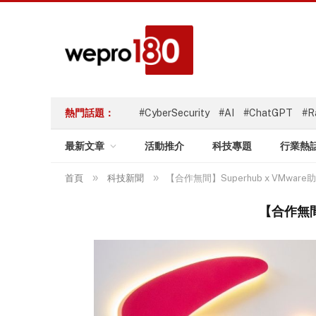
熱門話題：
#CyberSecurity
#AI
#ChatGPT
#R
最新文章
活動推介
科技專題
行業熱
»
»
首頁
科技新聞
【合作無間】Superhub x VMware
【合作無間】