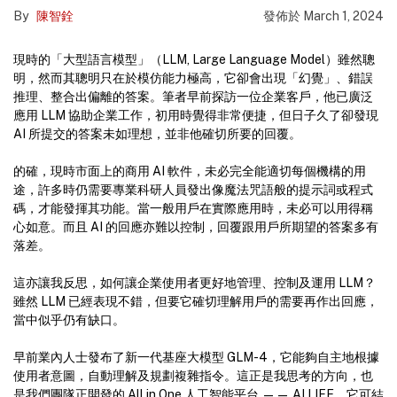
By
陳智銓
發佈於
March 1, 2024
現時的「大型語言模型」（LLM, Large Language Model）雖然聰
明，然而其聰明只在於模仿能力極高，它卻會出現「幻覺」、錯誤
推理、整合出偏離的答案。筆者早前探訪一位企業客戶，他已廣泛
應用 LLM 協助企業工作，初用時覺得非常便捷，但日子久了卻發現
AI 所提交的答案未如理想，並非他確切所要的回覆。
的確，現時市面上的商用 AI 軟件，未必完全能適切每個機構的用
途，許多時仍需要專業科研人員發出像魔法咒語般的提示詞或程式
碼，才能發揮其功能。當一般用戶在實際應用時，未必可以用得稱
心如意。而且 AI 的回應亦難以控制，回覆跟用戶所期望的答案多有
落差。
這亦讓我反思，如何讓企業使用者更好地管理、控制及運用 LLM？
雖然 LLM 已經表現不錯，但要它確切理解用戶的需要再作出回應，
當中似乎仍有缺口。
早前業內人士發布了新一代基座大模型 GLM-4，它能夠自主地根據
使用者意圖，自動理解及規劃複雜指令。這正是我思考的方向，也
是我們團隊正開發的 All in One 人工智能平台 —— AI LIFE。它可結