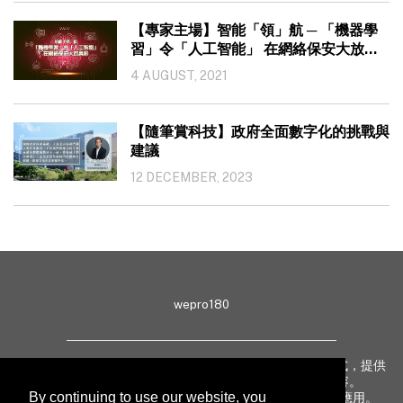
【專家主場】智能「領」航 ─ 「機器學
習」令「人工智能」 在網絡保安大放異
彩
4 AUGUST, 2021
【隨筆賞科技】政府全面數字化的挑戰與
建議
12 DECEMBER, 2023
wepro180
wepro180 由 IT 業界專家組成，以生動有趣、深入淺出方式，提供
最新 IT 動態、趨勢、技術、行業熱話、專題報導等內容。
By continuing to use our website, you
致力提升亞太地區科技知識及網絡安全意識，促進新技術應用。