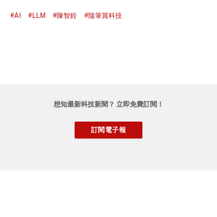
#AI
#LLM
#陳智銓
#隨筆賞科技
想知最新科技新聞？ 立即免費訂閱！