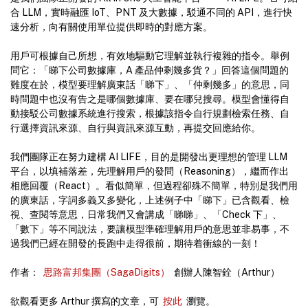
合 LLM，實時融匯 IoT、PNT 及大數據，駁通不同的 API，進行快
速分析，向有關使用單位提供即時的對應方案。
用戶可根據自己所想，有效地驅動它理解並執行複雜的指令。舉例
問它：「睇下公司數據庫，A 產品仲剩幾多貨？」回答這個問題的
難度在於，模型要理解廣東話「睇下」、「仲剩幾多」的意思，同
時問題中也沒有告之是哪個數據庫、要在哪兒搜尋。模型會懂得自
動接駁公司數據系統進行搜索，根據該指令自行規劃檢索任務、自
行選擇資訊來源、自行與資訊來源互動，再提交回應給你。
我們團隊正在努力建構 AI LIFE，目的是開發出更理想的管理 LLM
平台，以填補落差，先理解用戶的發問（Reasoning），繼而作出
相應回覆（React）。看似簡單，但過程卻殊不簡單，特別是我們用
的廣東話，字詞多義又多變化，上述例子中「睇下」已含觀看、檢
視、查閱等意思，日常我們又會講成「睇睇」、「Check 下」、
「數下」等不同說法，要讓模型準確理解用戶的意思並非易事，不
過我們已經在開發的長跑中走得很前，期待着衝線的一刻！
作者：
思路富邦集團（SagaDigits）
創辦人陳智銓（Arthur）
欲觀看更多 Arthur 撰寫的文章，可
按此
瀏覽。