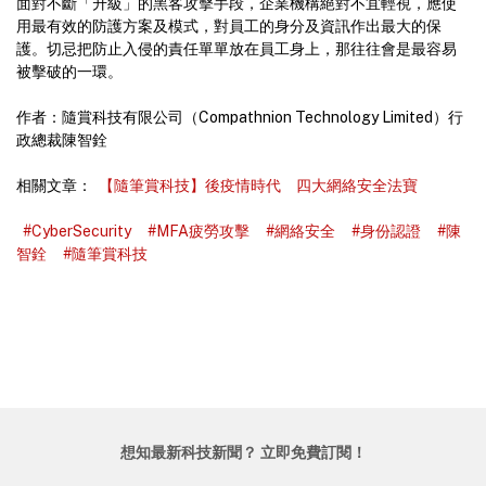
面對不斷「升級」的黑客攻擊手段，企業機構絕對不宜輕視，應使
用最有效的防護方案及模式，對員工的身分及資訊作出最大的保
護。切忌把防止入侵的責任單單放在員工身上，那往往會是最容易
被擊破的一環。
作者：隨賞科技有限公司（Compathnion Technology Limited）行
政總裁陳智銓
相關文章：
【隨筆賞科技】後疫情時代 四大網絡安全法寶
#CyberSecurity
#MFA疲勞攻擊
#網絡安全
#身份認證
#陳
智銓
#隨筆賞科技
想知最新科技新聞？ 立即免費訂閱！