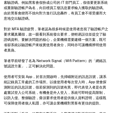
素驗證碼。例如黑客會假扮成公司的 IT 部門員工，假借要更新系統
或重新驗證帳戶為名，向目標員工發訊息要求輸入獲取的驗證碼。
由於黑客會鍥而不捨向對方進行訊息轟炸，有員工會不堪受擾而大
意地交出驗證碼。
對於 MFA 驗證疲勞，筆者認為很多時候是使用者忽視了驗證帳戶之
要求屬真屬假，故一眼看到系統發出要求，便輕易誤信並提交了驗
證碼資料。要解決問題的核心，企業機構需要建構一個方案，既可
省卻系統以驗證帳戶來核實使用者身分，同時亦可讓機構辨明使用
者真偽。
筆者早前研發了名為 Network Signal（Wifi Pattern）的「網絡訊
號認證方案」，正可解決此問題。
使用者可安裝 App，於首次開啟時，先掃瞄附近的訊息訊號，讓系
統記錄員工常處的工作場所。以後使用者每次登入時，App 便會探
測附近的訊息訊號，假若探測到的訊號有異，即代表登入者是在異
處嘗試登入公司系統，有機會是外人登入，系統可即時提高限制，
以防入侵。整個驗證，毋須要求使用者提供個人資料證明，這樣既
可保障使用者個人私隱，亦可讓企業機構對黑客有更佳的提防。