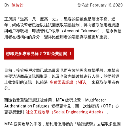
By
陳智銓
發佈於
February 16, 2023
正所謂「道高一尺，魔高一丈」，黑客的招數也是層出不窮。近
年，網絡攻擊者已從以往試圖獲取端點控制，轉向獲取使用者憑證
與帳戶存取權，即接管帳戶攻擊（Account Takeover）。這令到使
用者在機構內的身分，變得比使用者的端點存取權更加重要。
想睇更多專家見解？立即免費訂閱 ！
目前，接管帳戶攻擊已成為最常見而有效的黑客攻擊手段。攻擊者
主要透過商品資訊竊取器，以及企業內部數據進行入侵，並從營運
上收集到的資訊，以繞過
多種因素認證（MFA）
來竊取使用者身
分。
而隨着雙重驗證廣泛被使用，MFA 疲勞攻擊（Multifactor
Authentication Fatigue）變得更常見，而一次性密碼（OTP）亦
更容易受到
社交工程攻擊（Social Engineering Attack）
。
MFA 疲勞攻擊的手段，是利用使用者的「驗證疲勞」去騙取多重因