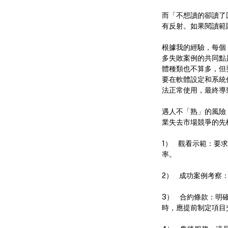
而「不想讀的卻讀了回
有反射。如果閱讀範
根據我的經驗，每個
多失敗案例的共同點是
體種類也不算多，但要
要在軟體設定和系統
法正常使用，最終導
遇人不「熟」的風險
業失去市場競爭的先
1） 觀看示範：要求
率。
2） 成功案例考察
3） 合約條款：明
時，應提前制定項目