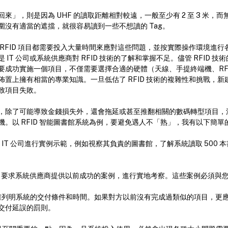
來」，則是因為 UHF 的讀取距離相對較遠，一般至少有 2 至 3 米，
圍沒有適當的遮擋，就很容易讀到一些不想讀的 Tag。
 RFID 項目都需要投入大量時間來應對這些問題，並按實際操作環境進
 IT 公司或系統供應商對 RFID 技術的了解和掌握不足。儘管 RFID 
成功實施一個項目，不僅需要選擇合適的硬體（天線、手提終端機、RFID
佈置上擁有相當的專業知識。一旦低估了 RFID 技術的複雜性和挑戰，
致項目失敗。
，除了可能導致金錢損失外，還會拖延或甚至推翻相關的數碼轉型項目，
機。以 RFID 智能圖書館系統為例，要避免遇人不「熟」，我有以下簡單
 IT 公司進行實例示範，例如視察其負責的圖書館，了解系統讀取 500 
：要求系統供應商提供以前成功的案例，進行實地考察。這些案例必須與
確列明系統的交付條件和時間。如果對方以前沒有完成過類似的項目，更
交付延誤的罰則。