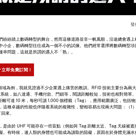
發
們紛紛踏上數碼轉型的舞台，然而這條道路並非一帆風順，沿途總會遇上
中小企，數碼轉型往往成為一個不小的試煉。他們經常選擇將數碼轉型項目外
連串問題，這就是所謂的遇人不「熟」。
？立即免費訂閱！
用領域為例，我就見證過不少企業遇上痛苦的教訓。RFID 技術主要分為兩大類：
付系統，如八達通、手機付款、門鎖等，閱讀距離較短，技術也相對簡單。而
取距離可達 10 米，每秒可讀 1,000 個標籤（Tag），應用範圍廣泛，包
，這種卓越的性能也伴隨着系統的複雜性，變相容易出現兩大問題：（1
了回來。
是由於 UHF 可能存在一些盲點（例如與 Tag 距離太近、Tag 天線被
礙。有時候，連人類的身體也可能成為讀取的阻礙，原因在於身體充滿水