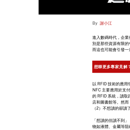
By
謝小江
進入數碼時代，企業
別是那些資源有限的
而這也可能會引發一
想睇更多專家見解
以 RFID 技術的應
NFC 主要應用於支
的 RFID 系統，讀
店和圖書館等。然而
（2）不想讀的卻讀
「想讀的但讀不到」，
物如液體、金屬等阻