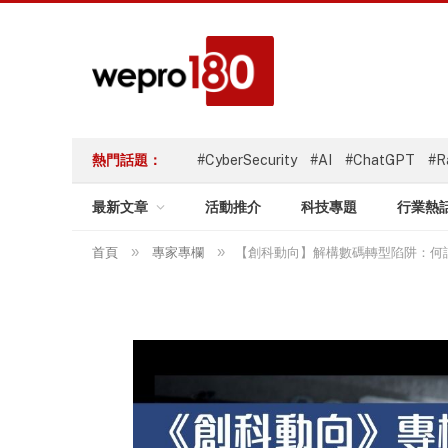
熱門話題：
#CyberSecurity
#AI
#ChatGPT
#R
最新文章
活動推介
科技專題
行業熱
»
»
首頁
專家專欄
【創科動向】解構數碼轉型陷阱：何