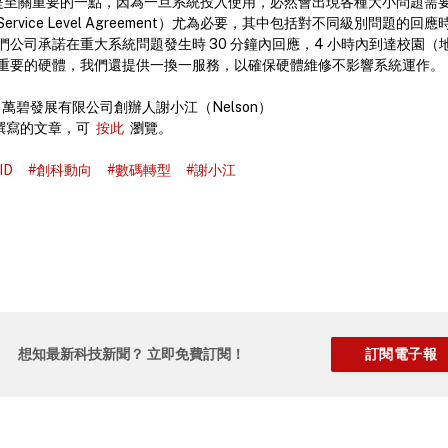
是至關重要的一點，因為一旦系統投入使用，必然會出現各種大小問題需
rvice Level Agreement）尤為必要，其中包括對不同級別問題的
們公司承諾在重大系統問題發生時 30 分鐘內回應，4 小時內到達校園（
重要的硬體，我們還提供一換一服務，以確保硬體維修不影響系統運作。
萬碧發展有限公司創辦人謝小江（Nelson）
n 撰寫的文章，可
按此
瀏覽。
ID
#創科動向
#數碼轉型
#謝小江
想知最新科技新聞？ 立即免費訂閱！