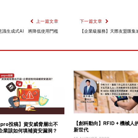
上一篇文章
下一篇文章
化意識生成式AI 將降低使用門檻
【企業級服務】天際友盟匯集
【創科動向】RFID + 機械人
epro投稿】資安威脅層出不
新世代
企業該如何填補資安漏洞？