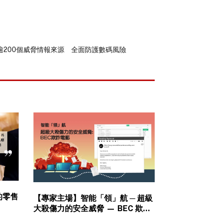
逾200個威脅情報來源 全面防護數碼風險
的零售
【專家主場】智能「領」航 ─ 超級
大殺傷力的安全威脅 — BEC 欺詐
電郵