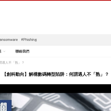
ansomware
#Phishing
話
聯絡我們
謂遇人不「熟」？
【創科動向】解構數碼轉型陷阱：何謂遇人不「熟」？