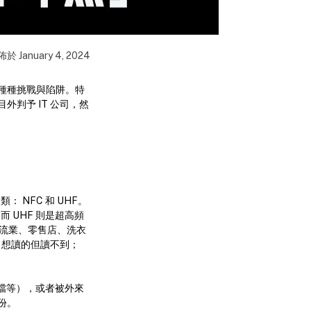
佈於
January 4, 2024
種種挑戰與陷阱。特
判予 IT 公司，然
 NFC 和 UHF。
 UHF 則是超高頻
括物流業、零售店、洗衣
）想讀的但讀不到；
遮擋等），或者被外來
份。