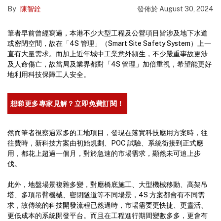
By
陳智銓
發佈於
August 30, 2024
筆者早前曾經寫過，本港不少大型工程及公營項目皆涉及地下水道
或密閉空間，故在「4S 管理」（Smart Site Safety System）上一
直有大量需求。而加上近年城中工業意外頻生，不少嚴重事故更涉
及人命傷亡，故當局及業界都對「4S 管理」加倍重視，希望能更好
地利用科技保障工人安全。
想睇更多專家見解？立即免費訂閱！
然而筆者視察過眾多的工地項目，發現在落實科技應用方案時，往
往費時，新科技方案由初始規劃、POC 試驗、系統銜接到正式應
用，都花上超過一個月，對於急速的市場需求，顯然未可追上步
伐。
此外，地盤場景複雜多變，對應橋底施工、大型機械移動、高架吊
塔、多項吊臂機械、密閉隧道等不同場景，4S 方案都會有不同需
求，故傳統的科技開發流程已然過時，市場需要更快捷、更靈活、
更低成本的系統開發平台。而且在工程進行期間變數多多，更會有