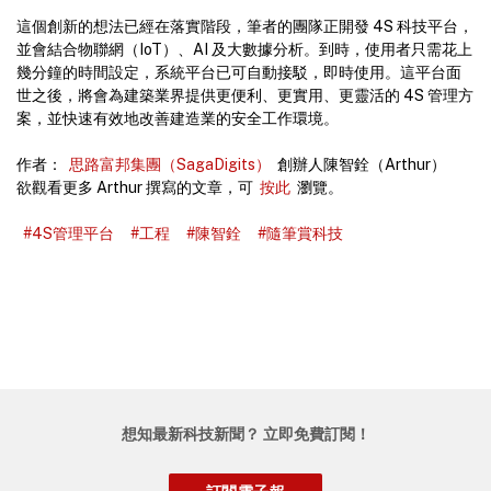
這個創新的想法已經在落實階段，筆者的團隊正開發 4S 科技平台，
並會結合物聯網（IoT）、AI 及大數據分析。到時，使用者只需花上
幾分鐘的時間設定，系統平台已可自動接駁，即時使用。這平台面
世之後，將會為建築業界提供更便利、更實用、更靈活的 4S 管理方
案，並快速有效地改善建造業的安全工作環境。
作者：
思路富邦集團（SagaDigits）
創辦人陳智銓（Arthur）
欲觀看更多 Arthur 撰寫的文章，可
按此
瀏覽。
#4S管理平台
#工程
#陳智銓
#隨筆賞科技
想知最新科技新聞？ 立即免費訂閱！