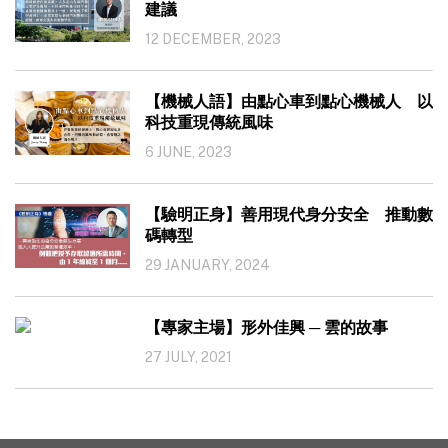
建議
12 DECEMBER, 2023
【機械人語】由點心車到點心機械人 以
科技重現傳統風味
6 JUNE, 2023
【驗明正身】善用現代身分安全 推動數
碼轉型
29 JANUARY, 2024
【專家主場】形外佳興 ─ 雲的故事
27 JULY, 2021