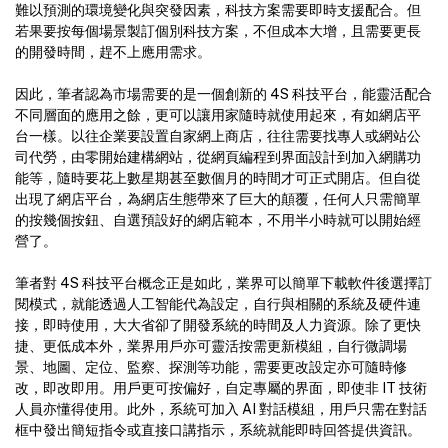
難以預測的環境變化與突發因素，科技方案需要即時支援配合。但
若果要按每個場景製訂個別科技方案，不但成本大增，且需要更長
的開發時間，趕不上應用需求。
因此，筆者認為市場需要的是一個創新的 4S 科技平台，能靈活配合
不同層面的應用之餘，更可以讓用家隨時就使用起來，有如網店平
台一樣。以往企業要設置自家網上商店，往往需要找專人或網站公
司代勞，由零開始建構網站，從網頁編程到界面設計到加入網購功
能等，隨時要花上數星期甚至數個月的時間才可正式開店。但自從
出現了網店平台，為網店生態帶來了巨大的顛覆，任何人只需簡單
的按幾個按鈕、自選預設好的網店範本，不用半小時就可以開始經
營了。
筆者對 4S 科技平台概念正是如此，業界可以簡單下載軟件後選擇訂
閱模式，就能透過人工智能代為設定，自行與相關的系統及硬件連
接，即時使用，大大省卻了開發系統的時間及人力資源。除了更快
捷、更低成本外，業界用戶亦可靈活按需更新模組，自行微調場
景、地圖、定位、監察、探測等功能，需要更改設定亦可隨時修
改，即改即用。用戶更可按偏好，自定專屬的界面，即使非 IT 技術
人員亦懂得使用。此外，系統可加入 AI 對話模組，用戶只需在對話
框中發出簡短指令或直接口講指示，系統就能即時回答提供資訊。